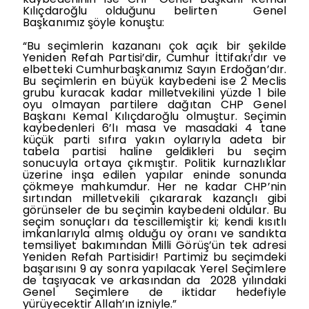
Kılıçdaroğlu olduğunu belirten
Genel
Başkanımız şöyle konuştu:
“Bu seçimlerin kazananı çok açık bir şekilde
Yeniden Refah Partisi’dir, Cumhur İttifakı’dır ve
elbetteki Cumhurbaşkanımız Sayın Erdoğan’dır.
Bu seçimlerin en büyük kaybedeni ise 2 Meclis
grubu kuracak kadar milletvekilini yüzde 1 bile
oyu olmayan partilere dağıtan CHP Genel
Başkanı Kemal Kılıçdaroğlu olmuştur. Seçimin
kaybedenleri 6’lı masa ve masadaki 4 tane
küçük parti sıfıra yakın oylarıyla adeta bir
tabela partisi haline geldikleri bu seçim
sonucuyla ortaya çıkmıştır. Politik kurnazlıklar
üzerine inşa edilen yapılar eninde sonunda
çökmeye mahkumdur. Her ne kadar CHP’nin
sırtından milletvekili çıkararak kazançlı gibi
görünseler de bu seçimin kaybedeni oldular. Bu
seçim sonuçları da tescillemiştir ki; kendi kısıtlı
imkanlarıyla almış olduğu oy oranı ve sandıkta
temsiliyet bakımından Milli Görüş’ün tek adresi
Yeniden Refah Partisidir! Partimiz bu seçimdeki
başarısını 9 ay sonra yapılacak Yerel Seçimlere
de taşıyacak ve arkasından da
2028 yılındaki
Genel Seçimlere de iktidar hedefiyle
yürüyecektir Allah’ın izniyle.”