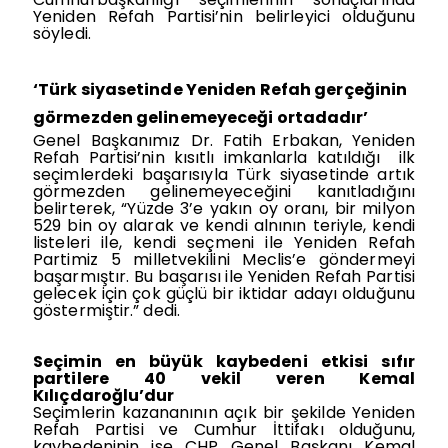
Yeniden Refah Partisi’nin belirleyici olduğunu
söyledi.
‘Türk siyasetinde Yeniden Refah gerçeğinin
görmezden gelinemeyeceği ortadadır’
Genel Başkanımız Dr. Fatih Erbakan, Yeniden
Refah Partisi’nin kısıtlı imkanlarla katıldığı
ilk
seçimlerdeki başarısıyla Türk siyasetinde artık
görmezden gelinemeyeceğini kanıtladığını
belirterek, “Yüzde 3’e yakın oy oranı, bir milyon
529 bin oy alarak ve kendi alnının teriyle, kendi
listeleri ile, kendi seçmeni ile Yeniden Refah
Partimiz 5 milletvekilini Meclis’e göndermeyi
başarmıştır. Bu başarısı ile Yeniden Refah Partisi
gelecek için çok güçlü bir iktidar adayı olduğunu
göstermiştir.” dedi.
Seçimin en büyük kaybedeni etkisi sıfır
partilere 40 vekil veren Kemal
Kılıçdaroğlu’dur
Seçimlerin kazananının açık bir şekilde Yeniden
Refah Partisi ve Cumhur İttifakı olduğunu,
kaybedeninin ise CHP Genel Başkanı Kemal