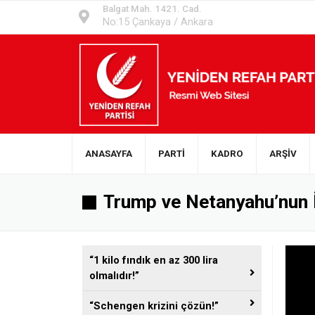
Balgat Mah. 1421. Cad.
No:15 Çankaya / Ankara
ANASAYFA
PARTİ
KADRO
ARŞİV
Trump ve Netanyahu’nun 
“1 kilo fındık en az 300 lira
olmalıdır!”
“Schengen krizini çözün!”