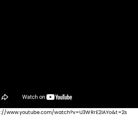
s://www.youtube.com/watch?v=U3WRrE2IAYo&t=2s