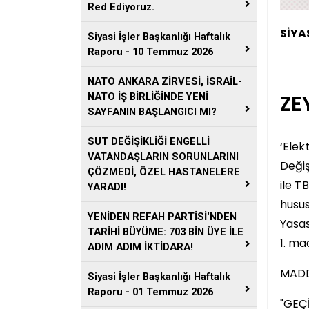
Red Ediyoruz.
SİYA
Siyasi İşler Başkanlığı Haftalık
Raporu - 10 Temmuz 2026
NATO ANKARA ZİRVESİ, İSRAİL-
ZE
NATO İŞ BİRLİĞİNDE YENİ
SAYFANIN BAŞLANGICI MI?
SUT DEĞİŞİKLİĞİ ENGELLİ
‘Elek
VATANDAŞLARIN SORUNLARINI
Değiş
ÇÖZMEDİ, ÖZEL HASTANELERE
ile T
YARADI!
husus
YENİDEN REFAH PARTİSİ'NDEN
Yasas
TARİHİ BÜYÜME: 703 BİN ÜYE İLE
1.
mad
ADIM ADIM İKTİDARA!
MAD
Siyasi İşler Başkanlığı Haftalık
Raporu - 01 Temmuz 2026
"GEÇ