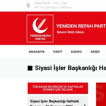
Balgat Mah. 1421. Cad.
No:15 Çankaya / Ankara
ANASAYFA
PARTİ
KADRO
ARŞİV
Siyasi İşler Başkanlığı 
TÜM BASIN BİLDİRİLERİ VE RAPORLAR
GÖRMEK İÇİN TIKLAYIN
Siyasi İşler Başkanlığı Haftalık