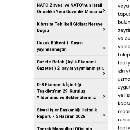
veya
NATO Zirvesi ve NATO’nun İsrail
Öncelikli Yeni Güvenlik Mimarisi
tapud
bulu
Kıbrıs’ta Tehlikeli Gidişat Nereye
zeyti
Doğru
ve bu
Hukuk Bülteni 1. Sayısı
veril
yayımlanmıştır.
tale
Gazete Refah (Aylık Ekonomi
faali
Gazetesi) 2. sayısı yayımlanmıştır.
izin
v
uzm
D-8 Ekonomik İşbirliği
uygu
Teşkilatı’nın 29. Kuruluş
ve il
s
Yıldönümü ve Beklentilerimiz
kaps
Siyasi İşler Başkanlığı Haftalık
made
Raporu - 5 Haziran 2026
ruhs
faali
Toprak Mahsulleri Ofisi’nin