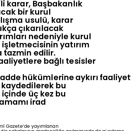
ili karar, Başbakanlık
cak bir kurul
çalışma usulü, karar
ıkça çıkarılacak
rımları nedeniyle kurul
n işletmecisinin yatırım
 tazmin edilir.
aliyetlere bağlı tesisler
adde
hükümlerine
aykırı
faaliyet
d kaydedilerek bu
l içinde üç kez bu
tamamı irad
esmî Gazete’de yayımlanan