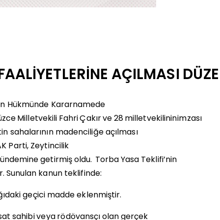
FAALİYETLERİNE
AÇILMASI
DÜZE
 Kanun Hükmünde Kararnamede
üzce
Milletvekili
Fahri
Çakır
ve
28
milletvekilinin
imzası
tin sahalarının madenciliğe
açılması
 Parti, Zeytincilik
ündemine
getirmiş
oldu.
Torba
Yasa
Teklifi’nin
r.
Sunulan kanun teklifinde:
ıdaki geçici
madde eklenmiştir.
sat
sahibi
veya
rödövansçı
olan
gerçek