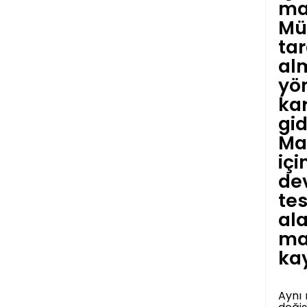
mad
Mü
tar
alm
yö
kar
gid
Mad
içi
de
tes
ala
ma
kay
Aynı