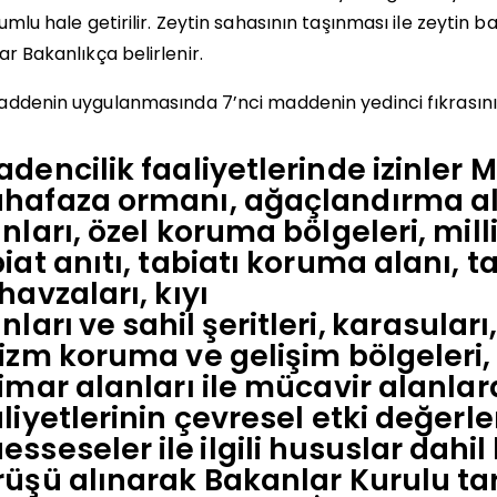
yumlu
hale getirilir. Zeytin sahasının taşınması ile zeytin ba
ar
Bakanlıkça
belirlenir.
ddenin uygulanmasında 7’nci maddenin yedinci fıkrasını
dencilik faaliyetlerinde izinler
hafaza ormanı, ağaçlandırma alan
nları, özel koruma bölgeleri, milli
iat anıtı, tabiatı koruma alanı, ta
havzaları, kıyı
nları
ve
sahil
şeritleri,
karasuları
izm koruma ve gelişim bölgeleri,
imar alanları ile mücavir alanla
liyetlerinin çevresel etki değerle
esseseler
ile
ilgili
hususlar
dahil
üşü alınarak Bakanlar Kurulu tar