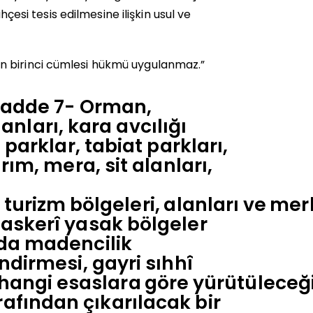
hçesi tesis edilmesine ilişkin usul ve
n birinci cümlesi hükmü uygulanmaz.”
 Madde 7-
Orman,
ları, kara avcılığı
 parklar, tabiat parkları,
rım, mera, sit alanları,
,
turizm
bölgeleri,
alanları
ve
merk
 askerî yasak bölgeler
rda madencilik
ndirmesi, gayri sıhhî
hangi
esaslara
göre
yürütüleceğ
afından çıkarılacak bir