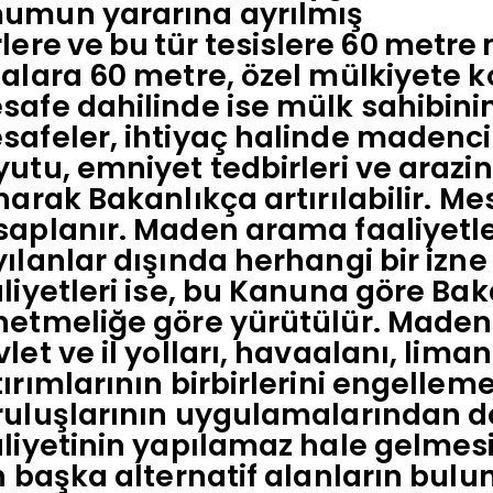
umun yararına ayrılmış
lere
ve
bu
tür
tesislere
60
metre
nalara 60 metre, özel mülkiyete 
afe dahilinde ise mülk sahibinin 
afeler, ihtiyaç halinde madencili
utu, emniyet tedbirleri ve arazin
narak Bakanlıkça artırılabilir. M
saplanır. Maden arama faaliyetl
ılanlar dışında herhangi bir izne 
liyetleri ise, bu Kanuna göre Bak
etmeliğe göre yürütülür. Maden i
let ve il yolları, havaalanı, lima
ırımlarının birbirlerini engelle
ruluşlarının uygulamalarından d
liyetinin yapılamaz hale gelmesi
in başka alternatif alanların b