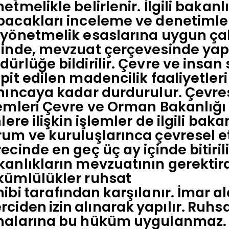
etmelikle belirlenir. İlgili bakan
pacakları inceleme ve denetimle
yönetmelik esaslarına uygun çalı
linde, mevzuat çerçevesinde yap
ürlüğe bildirilir. Çevre ve insan 
pit edilen madencilik faaliyetler
ınıncaya kadar durdurulur. Çevre
emleri Çevre ve Orman Bakanlığı 
nlere ilişkin işlemler de ilgili ba
rum ve kuruluşlarınca çevresel e
ecinde en geç üç ay içinde bitiril
kanlıkların mevzuatının gerektir
kümlülükler ruhsat
ibi
tarafından
karşılanır.
İmar
al
rciden
izin
alınarak
yapılır.
Ruhs
halarına bu hüküm uygulanmaz.