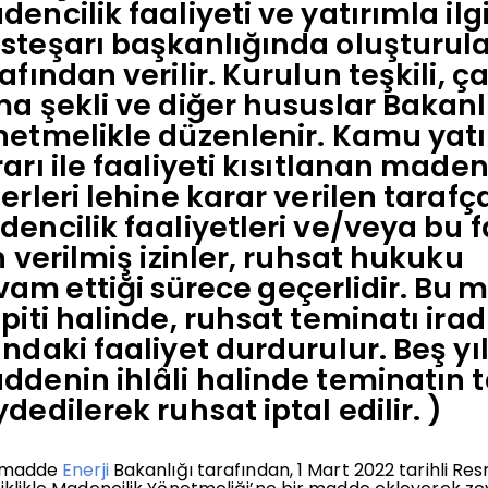
encilik faaliyeti ve yatırımla ilg
steşarı başkanlığında oluşturula
afından verilir. Kurulun teşkili, 
a şekli ve diğer hususlar Bakanl
netmelikle düzenlenir. Kamu yatı
arı ile faaliyeti kısıtlanan made
erleri lehine karar verilen tarafça
encilik faaliyetleri ve/veya bu fa
n verilmiş izinler, ruhsat hukuku
vam
ettiği
sürece
geçerlidir.
Bu
m
piti halinde, ruhsat teminatı ira
ndaki faaliyet durdurulur. Beş yı
ddenin ihlâli halinde teminatın 
dedilerek ruhsat iptal edilir.
)
 madde
Enerji
Bakanlığı tarafından, 1 Mart 2022 tarihli R