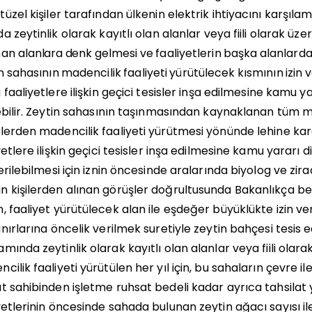
tüzel
kişiler
tarafından
ülkenin
elektrik
ihtiyacını
karşıla
a zeytinlik olarak kayıtlı olan alanlar veya fiili olarak üzer
nan
alanlara
denk
gelmesi
ve
faaliyetlerin
başka
alanlard
n
sahasının
madencilik
faaliyeti
yürütülecek
kısmının
izin
v
 faaliyetlere ilişkin geçici tesisler inşa edilmesine kamu y
ebilir. Zeytin sahasının taşınmasından kaynaklanan tüm 
plerden
madencilik
faaliyeti
yürütmesi
yönünde
lehine
kar
yetlere ilişkin geçici tesisler inşa edilmesine kamu yararı
erilebilmesi için iznin öncesinde aralarında biyolog ve zi
an
kişilerden alınan görüşler doğrultusunda Bakanlıkça b
n,
faaliyet yürütülecek alan ile eşdeğer büyüklükte izin v
ınırlarına öncelik verilmek suretiyle zeytin bahçesi tesis e
amında
zeytinlik olarak kayıtlı olan alanlar veya fiili ola
ncilik
faaliyeti yürütülen her yıl için, bu sahaların çevre
at
sahibinden işletme ruhsat bedeli kadar ayrıca tahsilat 
yetlerinin
öncesinde sahada bulunan zeytin ağacı sayısı ile