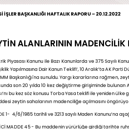
Sİ İŞLER BAŞKANLIĞI HAFTALIK RAPORU – 20.12.2022
YTİN
ALANLARININ
MADENCİLİK
trik Piyasası Kanunu ile Bazı Kanunlarda ve 375 Sayılı
iklik
Yapılmasına
Dair
Kanun
Teklifi’,
10
Aralık’ta
AK
Parti
D
BMM Başkanlığı'na sunuldu. Yargı kararlarına rağmen, zey
unda son 20 yılda 10 kez değiştirme girişiminde bulunan AK
ı’nı
bu
kez
söz
konusu
Torba
Yasa
teklifi
ile
yeniden
ülke
g
desi
zeytin
sahalarının
madenciliğe
açılmasını
öngörüyo
DE
1-
4/6/1985
tarihli
ve
3213
sayılı
Maden Kanunu’na
aşağ
İCİ
MADDE
45
-
Bu
maddenin
yürürlüğe
girdiği
tarihte
ruh