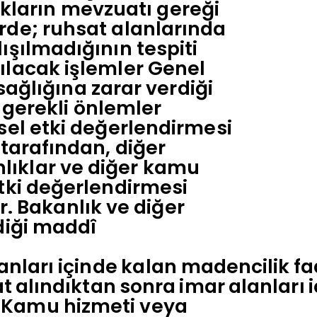
lıkların mevzuatı gereği
rde; ruhsat alanlarında
şılmadığının tespiti
ılacak işlemler Genel
sağlığına zarar verdiği
i gerekli önlemler
sel etki değerlendirmesi
tarafından, diğer
kanlıklar ve diğer kamu
tki değerlendirmesi
ir. Bakanlık ve diğer
diği maddî
anları
içinde
kalan
madencilik
fa
at
alındıktan
sonra
imar
alanları
 Kamu hizmeti veya