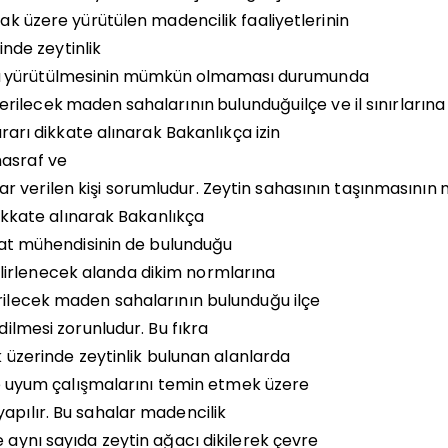
mak
üzere
yürütülen
madencilik
faaliyetlerinin
inde zeytinlik
a
yürütülmesinin
mümkün
olmaması
durumunda
erilecek
maden
sahalarının
bulunduğu
ilçe
ve
il
sınırlarına
ararı dikkate alınarak
Bakanlıkça izin
masraf ve
ar
verilen
kişi
sorumludur.
Zeytin
sahasının
taşınmasının
 dikkate alınarak Bakanlıkça
raat mühendisinin de bulunduğu
elirlenecek alanda dikim normlarına
erilecek maden sahalarının bulunduğu ilçe
dilmesi zorunludur. Bu fıkra
rak üzerinde zeytinlik bulunan alanlarda
 ile uyum çalışmalarını temin etmek üzere
yapılır. Bu sahalar madencilik
 aynı sayıda zeytin ağacı dikilerek çevre