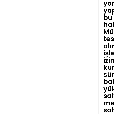
yön
ya
bu 
ha
Müd
tes
al
işl
izi
ku
sür
ba
yü
sah
me
sa