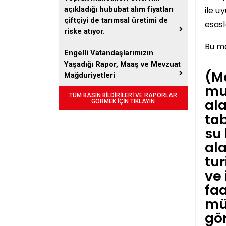
ile u
açıkladığı hububat alım fiyatları
çiftçiyi de tarımsal üretimi de
esasl
riske atıyor.
Bu ma
Engelli Vatandaşlarımızın
Yaşadığı Rapor, Maaş ve Mevzuat
(Ma
Mağduriyetleri
mu
TÜM BASIN BİLDİRİLERİ VE RAPORLAR
ala
GÖRMEK İÇİN TIKLAYIN
tab
su 
ala
tur
ve 
faa
mü
gör