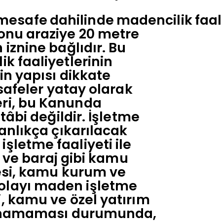
mesafe
dahilinde
madencilik
faal
konu araziye 20 metre
iznine bağlıdır. Bu
k faaliyetlerinin
in yapısı dikkate
esafeler yatay olarak
eri, bu Kanunda
tâbi değildir. İşletme
anlıkça çıkarılacak
şletme faaliyeti ile
n ve baraj gibi kamu
mesi, kamu kurum ve
olayı maden işletme
, kamu ve özel yatırım
ulunamaması durumunda,