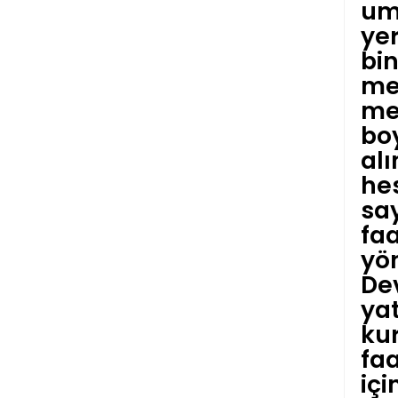
um
yer
bi
mes
mes
boy
alı
he
say
faa
yön
Dev
yat
ku
faa
iç