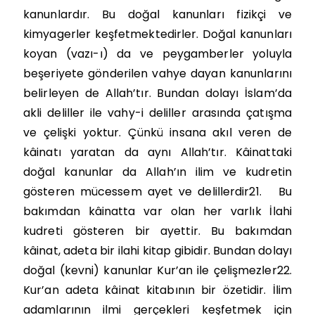
kanunlardır. Bu doğal kanunları fizikçi ve
kimyagerler keşfetmektedirler. Doğal kanunları
koyan (vazı-ı) da ve peygamberler yoluyla
beşeriyete gönderilen vahye dayan kanunlarını
belirleyen de Allah’tır. Bundan dolayı İslam’da
akli deliller ile vahy-i deliller arasında çatışma
ve çelişki yoktur. Çünkü insana akıl veren de
kâinatı yaratan da aynı Allah’tır. Kâinattaki
doğal kanunlar da Allah’ın ilim ve kudretin
gösteren mücessem ayet ve delillerdir21. Bu
bakımdan kâinatta var olan her varlık İlahi
kudreti gösteren bir ayettir. Bu bakımdan
kâinat, adeta bir ilahi kitap gibidir. Bundan dolayı
doğal (kevni) kanunlar Kur’an ile çelişmezler22.
Kur’an adeta kâinat kitabının bir özetidir. İlim
adamlarının ilmi gerçekleri keşfetmek için