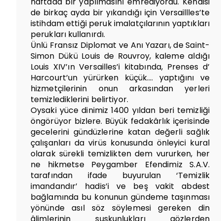
haftada bir yapılmasını emrediyordu. Kendisi
de birkaç ayda bir yıkandığı için Versaillles’te
istihdam ettiği peruk imalatçılarının yaptıkları
perukları kullanırdı.
Ünlü Fransız Diplomat ve Anı Yazarı, de Saint-
Simon Dükü Louis de Rouvroy, kaleme aldığı
Louis XIV’ın Versailles’i kitabında, Prenses d’
Harcourt’un yürürken küçük…. yaptığını ve
hizmetçilerinin onun arkasından yerleri
temizlediklerini belirtiyor.
Oysaki yüce dinimiz 1400 yıldan beri temizliği
öngörüyor bizlere. Büyük fedakârlık içerisinde
gecelerini gündüzlerine katan değerli sağlık
çalışanları da virüs konusunda önleyici kural
olarak sürekli temizlikten dem vururken, her
ne hikmetse Peygamber Efendimiz S.A.V.
tarafından ifade buyurulan ‘Temizlik
imandandır’ hadis’i ve beş vakit abdest
bağlamında bu konunun gündeme taşınması
yönünde asıl söz söylemesi gereken din
âlimlerinin suskunlukları gözlerden