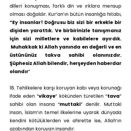
dilleri konuşması, farklı din ve ırklara mensup
olması doğaldır. Kur’an’ın bütün insanlığa hitabı,
“Ey insanlar! Doğrusu biz sizi bir erkekle bir
dişiden yarattık. Ve birbirinizle tanışmanız
için sizi milletlere ve kabilelere ayırdık.
Muhakkak ki Allah yanında en değerli ve en
üstününüz takva sahibi olanınızdır.
Şüphesiz Allah bilendir, herşeyden haberdar
olandır
”
18. Tehlikelere karşı koruyan kabı veya korunağı
ifade eden “
vikaye
” kökünden türetilen “
tava
”
sahibi olan insana “
muttaki
” denilir. Muttaki
insan, İslam’ın temel ilkelerine uyarak dünyada
kendini kötülüklerden ve ahirette ise, Allah’ın
azabından koruyan insandır.