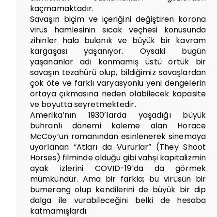
kaçmamaktadır.
Savaşın biçim ve içeriğini değiştiren korona
virüs hamlesinin sıcak veçhesi konusunda
zihinler hala bulanık ve büyük bir kavram
kargaşası yaşanıyor. Oysaki bugün
yaşananlar adı konmamış üstü örtük bir
savaşın tezahürü olup, bildiğimiz savaşlardan
çok öte ve farklı varyasyonlu yeni dengelerin
ortaya çıkmasına neden olabilecek kapasite
ve boyutta seyretmektedir.
Amerika’nın 1930’larda yaşadığı büyük
buhranlı dönemi kaleme alan Horace
McCoy’un romanından esinlenerek sinemaya
uyarlanan “Atları da Vururlar” (They Shoot
Horses) filminde olduğu gibi vahşi kapitalizmin
ayak izlerini COVID-19’da da görmek
mümkündür. Ama bir farkla; bu virüsün bir
bumerang olup kendilerini de büyük bir dip
dalga ile vurabileceğini belki de hesaba
katmamışlardı.