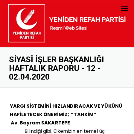
PARTİ TÜZÜĞÜ
GENEL BAŞKAN
PARTİ PROGRAMI
MYK
GELİR GİDER
MKYK
SİYASİ İŞLER BAŞKANLIĞI
HAFTALIK RAPORU - 12 -
KURUMSAL KİMLİK
DİSİPLİN KURULU
02.04.2020
BANKA HESAP NUMARALARI
KADIN KOLLARI
GENÇLİK KOLLARI
YARGI SİSTEMİNİ HIZLANDIRACAK VE YÜKÜNÜ
HAFİLETECEK ÖNERİMİZ; “TAHKİM”
KURUCULAR KURULU
Av. Bayram SAKARTEPE
İL BAŞKANLARI
Bilindiği gibi, ülkemizin en temel üç