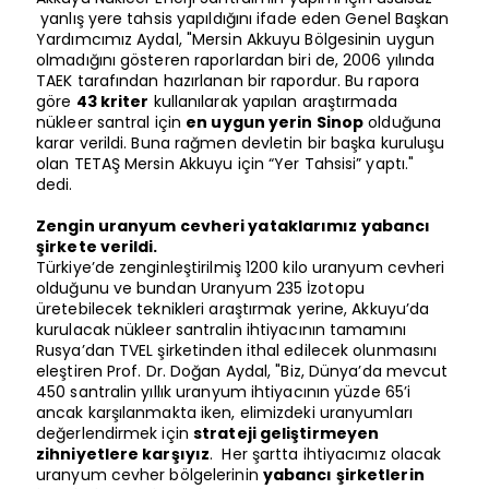
yanlış yere tahsis yapıldığını ifade eden Genel Başkan
Yardımcımız Aydal, "Mersin Akkuyu Bölgesinin uygun
olmadığını gösteren raporlardan biri de, 2006 yılında
TAEK tarafından hazırlanan bir rapordur. Bu rapora
göre
43 kriter
kullanılarak yapılan araştırmada
nükleer santral için
en uygun yerin Sinop
olduğuna
karar verildi. Buna rağmen devletin bir başka kuruluşu
olan TETAŞ Mersin Akkuyu için “Yer Tahsisi” yaptı."
dedi.
Zengin uranyum cevheri yataklarımız yabancı
şirkete verildi.
Türkiye’de zenginleştirilmiş 1200 kilo uranyum cevheri
olduğunu ve bundan Uranyum 235 İzotopu
üretebilecek teknikleri araştırmak yerine, Akkuyu’da
kurulacak nükleer santralin ihtiyacının tamamını
Rusya’dan TVEL şirketinden ithal edilecek olunmasını
eleştiren Prof. Dr. Doğan Aydal, "Biz, Dünya’da mevcut
450 santralin yıllık uranyum ihtiyacının yüzde 65’i
ancak karşılanmakta iken, elimizdeki uranyumları
değerlendirmek için
strateji geliştirmeyen
zihniyetlere karşıyız
. Her şartta ihtiyacımız olacak
uranyum cevher bölgelerinin
yabancı şirketlerin