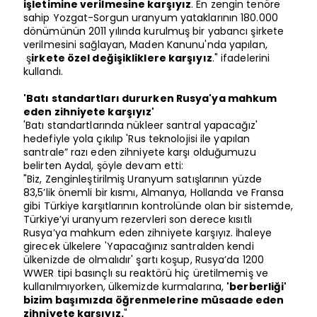
işletimine verilmesine karşıyız
. En zengin tenöre
sahip Yozgat-Sorgun uranyum yataklarının 180.000
dönümünün 2011 yılında kurulmuş bir yabancı şirkete
verilmesini sağlayan, Maden Kanunu'nda yapılan,
ş
irkete özel değişikliklere karşıyız
." ifadelerini
kullandı.
'Batı standartları dururken Rusya'ya mahkum
eden zihniyete karşıyız'
'Batı standartlarında nükleer santral yapacağız'
hedefiyle yola çıkılıp 'Rus teknolojisi ile yapılan
santrale” razı eden zihniyete karşı olduğumuzu
belirten Aydal, şöyle devam etti:
"Biz, Zenginleştirilmiş Uranyum satışlarının yüzde
83,5’lik önemli bir kısmı, Almanya, Hollanda ve Fransa
gibi Türkiye karşıtlarının kontrolünde olan bir sistemde,
Türkiye’yi uranyum rezervleri son derece kısıtlı
Rusya’ya mahkum eden zihniyete karşıyız. İhaleye
girecek ülkelere 'Yapacağınız santralden kendi
ülkenizde de olmalıdır' şartı koşup, Rusya’da 1200
WWER tipi basınçlı su reaktörü hiç üretilmemiş ve
kullanılmıyorken, ülkemizde kurmalarına,
'berberliği'
bizim başımızda öğrenmelerine müsaade eden
zihniyete karşıyız.
"