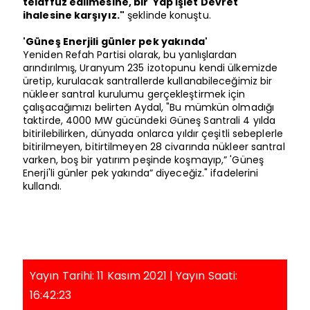
telaffuz edilmesine, bir Yap İşlet Devret
ihalesine karşıyız."
şeklinde konuştu.
'Güneş Enerjili günler pek yakında'
Yeniden Refah Partisi olarak, bu yanlışlardan
arındırılmış, Uranyum 235 izotopunu kendi ülkemizde
üretip, kurulacak santrallerde kullanabileceğimiz bir
nükleer santral kurulumu gerçekleştirmek için
çalışacağımızı belirten Aydal, "Bu mümkün olmadığı
taktirde, 4000 MW gücündeki Güneş Santrali 4 yılda
bitirilebilirken, dünyada onlarca yıldır çeşitli sebeplerle
bitirilmeyen, bitirtilmeyen 28 civarında nükleer santral
varken, boş bir yatırım peşinde koşmayıp,” 'Güneş
Enerji'li günler pek yakında” diyeceğiz." ifadelerini
kullandı.
Yayın Tarihi: 11 Kasım 2021 | Yayın Saati:
16:42:23