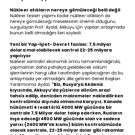
Nükleer atıkların nereye gömüleceği belli değil
Nükleer tesisin yapımı kadar nükleer atıkların da
nereye gömüleceği meselesinin önemli olduğunu
vurgulayan Prof. Aydal, Akkuyu için yapılan anlaşmada
bunun belli olmadığını ileri söyledi.
Yeni bir Yap-İşlet- Devret faciası: 7,5 milyar
dolara mal olabilecek santral 22-25 milyara
yapılıyor
Nükleer santralin ekonomik ömrü tamamlandığında,
yapmaktan daha pahalıya gelebilecek söküm
işlemlerinin hangi ülke tarafından yapılacağının da bu
anlaşmada yer almadığını dile getiren Genel Başkan
Yardımcımız Aydal,
"Biz, Rusya’ya Akdeniz
kıyısında, Akkuyu’da yüzlerce dönüm arazi
tahsis edilip, denizden malzemeler nakledilirken
kontrolümüz dışında olmasına karşıyız. Kanada
hükümeti 4 reaktörlü 4000 MW gücünde bir
santrale 7,5 Milyar dolar talep ederken, Rusların
inşa edeceği 4800 MW gücünde olan ve sadece
yarısı (2400 MW’lık kısmı) bizim kontrolümüzde
olacak santrale, 22-25 milyar dolar gibi rakamlar