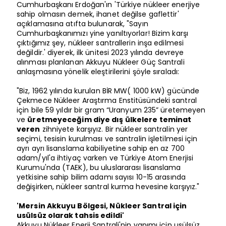
Cumhurbaşkanı Erdoğan'ın 'Türkiye nükleer enerjiye
sahip olmasın demek, ihanet değilse gaflettir'
açıklamasına atıfta bulunarak, "Sayın
Cumhurbaşkanımızı yine yanıltıyorlar! Bizim karşı
çıktığımız şey, nükleer santrallerin inşa edilmesi
değildir.' diyerek, ilk ünitesi 2023 yılında devreye
alınması planlanan Akkuyu Nükleer Güç Santrali
anlaşmasına yönelik eleştirilerini şöyle sıraladı:
"Biz, 1962 yılında kurulan BİR MW( 1000 kW) gücünde
Çekmece Nükleer Araştırma Enstitüsündeki santral
için bile 59 yıldır bir gram “Uranyum 235” üretemeyen
ve
üretmeyeceğim diye dış ülkelere teminat
veren
zihniyete karşıyız. Bir nükleer santralin yer
seçimi, tesisin kurulması ve santralin işletilmesi için
ayrı ayrı lisanslama kabiliyetine sahip en az 700
adam/yıl'a ihtiyaç varken ve Türkiye Atom Enerjisi
Kurumu'nda (TAEK), bu uluslararası lisanslama
yetkisine sahip bilim adamı sayısı 10-15 arasında
değişirken, nükleer santral kurma hevesine karşıyız."
'Mersin Akkuyu Bölgesi, Nükleer Santral için
usülsüz olarak tahsis edildi'
Akkuyu Nükleer Enerji Santrali'nin yapımı için usülsüz