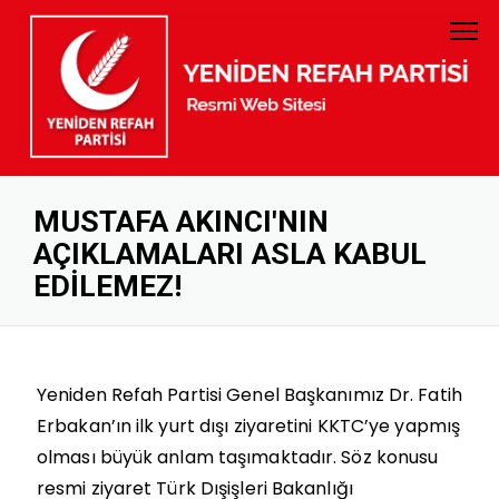
PARTİ TÜZÜĞÜ
GENEL BAŞKAN
PARTİ PROGRAMI
MYK
GELİR GİDER
MKYK
MUSTAFA AKINCI'NIN
AÇIKLAMALARI ASLA KABUL
KURUMSAL KİMLİK
DİSİPLİN KURULU
EDİLEMEZ!
BANKA HESAP NUMARALARI
KADIN KOLLARI
GENÇLİK KOLLARI
Yeniden Refah Partisi Genel Başkanımız Dr. Fatih
Erbakan’ın ilk yurt dışı ziyaretini KKTC’ye yapmış
KURUCULAR KURULU
olması büyük anlam taşımaktadır. Söz konusu
İL BAŞKANLARI
resmi ziyaret Türk Dışişleri Bakanlığı