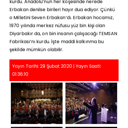
kurdu. Anadolu’nun her köşesinde nerede
Erbakan denilse birileri hayır dua ediyor. Çünkü
o Milletini Seven Erbakan’dı. Erbakan hocamız,
1970 yılında merkez nüfusu yüz bin kişi olan
Diyarbakır da, on bin insanın çalışacağı TEMSAN
Fabrikası’nı kurdu. İşte maddi kalkınma bu
şekilde mümkün olabilir.
Yayın Tarihi: 29 Şubat 2020 | Yayın Saati:
01:36:10