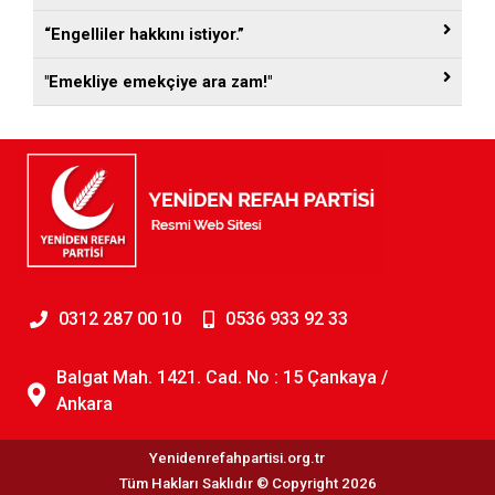
“Engelliler hakkını istiyor.”
"Emekliye emekçiye ara zam!"
0312 287 00 10
0536 933 92 33
Balgat Mah. 1421. Cad. No : 15 Çankaya /
Ankara
Yenidenrefahpartisi.org.tr
Tüm Hakları Saklıdır © Copyright 2026