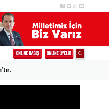
’tır.