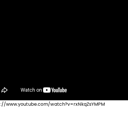
s://www.youtube.com/watch?v=rxNkqZsYMPM