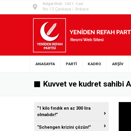
Balgat Mah. 1421. Cad.
No:15 Çankaya / Ankara
ANASAYFA
PARTİ
KADRO
ARŞİV
Kuvvet ve kudret sahibi Am
“1 kilo fındık en az 300 lira
olmalıdır!”
“Schengen krizini çözün!”