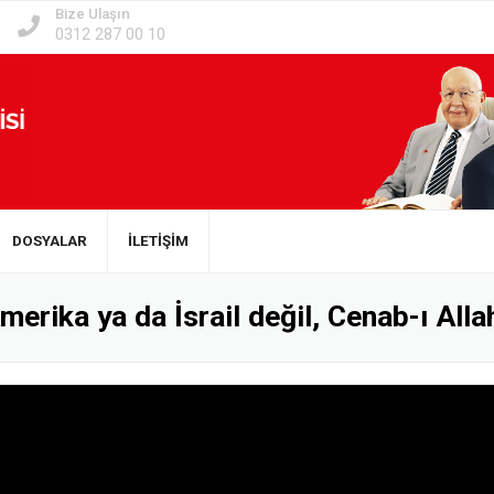
Bize Ulaşın
0312 287 00 10
DOSYALAR
İLETİŞİM
erika ya da İsrail değil, Cenab-ı Allah