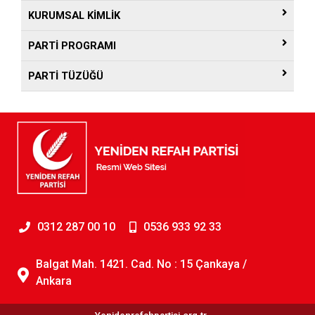
KURUMSAL KİMLİK
PARTİ PROGRAMI
PARTİ TÜZÜĞÜ
0312 287 00 10
0536 933 92 33
Balgat Mah. 1421. Cad. No : 15 Çankaya /
Ankara