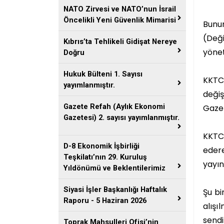
NATO Zirvesi ve NATO’nun İsrail
Öncelikli Yeni Güvenlik Mimarisi
Bunun
(Deği
Kıbrıs’ta Tehlikeli Gidişat Nereye
yönet
Doğru
Hukuk Bülteni 1. Sayısı
KKTC’
yayımlanmıştır.
değiş
Gazete Refah (Aylık Ekonomi
Gazet
Gazetesi) 2. sayısı yayımlanmıştır.
KKTC
D-8 Ekonomik İşbirliği
eder
Teşkilatı’nın 29. Kuruluş
yayın
Yıldönümü ve Beklentilerimiz
Siyasi İşler Başkanlığı Haftalık
Şu bi
Raporu - 5 Haziran 2026
alışı
sendi
Toprak Mahsulleri Ofisi’nin