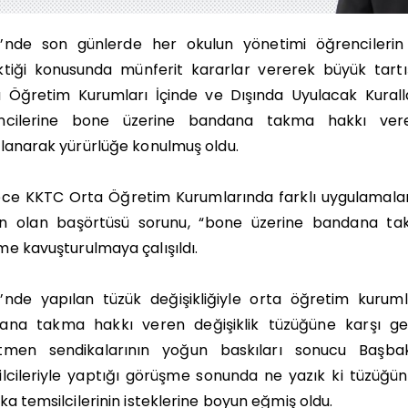
’nde son günlerde her okulun yönetimi öğrencilerin o
ktiği konusunda münferit kararlar vererek büyük tart
 Öğretim Kurumları İçinde ve Dışında Uyulacak Kurallar
ncilerine bone üzerine bandana takma hakkı vere
lanarak yürürlüğe konulmuş oldu.
ece KKTC Orta Öğretim Kurumlarında farklı uygulamala
n olan başörtüsü sorunu, “bone üzerine bandana tak
e kavuşturulmaya çalışıldı.
’nde yapılan tüzük değişikliğiyle orta öğretim kurum
ana takma hakkı veren değişiklik tüzüğüne karşı gel
tmen sendikalarının yoğun baskıları sonucu Başba
lcileriyle yaptığı görüşme sonunda ne yazık ki tüzüğün
ka temsilcilerinin isteklerine boyun eğmiş oldu.