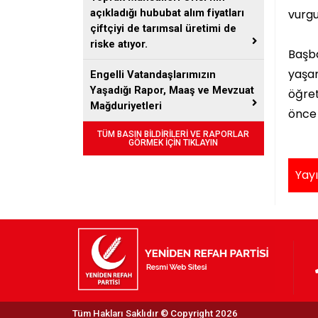
vurgu
açıkladığı hububat alım fiyatları
çiftçiyi de tarımsal üretimi de
riske atıyor.
Başb
yaşam
Engelli Vatandaşlarımızın
Yaşadığı Rapor, Maaş ve Mevzuat
öğre
Mağduriyetleri
önce 
TÜM BASIN BİLDİRİLERİ VE RAPORLAR
GÖRMEK İÇİN TIKLAYIN
Yayı
Tüm Hakları Saklıdır © Copyright 2026