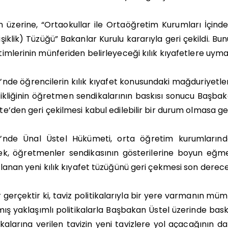
 üzerine, “Ortaokullar ile Ortaöğretim Kurumları İçinde
şiklik) Tüzüğü” Bakanlar Kurulu kararıyla geri çekildi. B
imlerinin münferiden belirleyeceği kılık kıyafetlere uym
nde öğrencilerin kılık kıyafet konusundaki mağduriyetler
ikliğinin öğretmen sendikalarının baskısı sonucu Başba
e’den geri çekilmesi kabul edilebilir bir durum olmasa ge
’nde Ünal Üstel Hükümeti, orta öğretim kurumlarında
ek, öğretmenler sendikasının gösterilerine boyun eğ
lanan yeni kılık kıyafet tüzüğünü geri çekmesi son dere
r gerçektir ki, taviz politikalarıyla bir yere varmanın 
lmış yaklaşımlı politikalarla Başbakan Üstel üzerinde b
kalarına verilen tavizin yeni tavizlere yol açacağının da