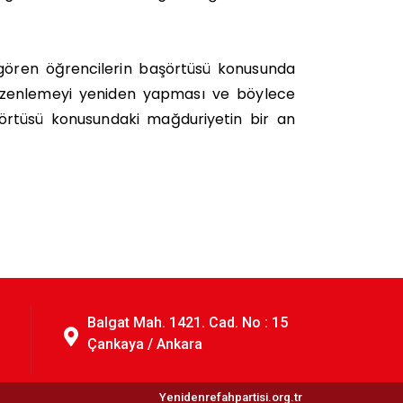
 gören öğrencilerin başörtüsü konusunda
l düzenlemeyi yeniden yapması ve böylece
örtüsü konusundaki mağduriyetin bir an
Balgat Mah. 1421. Cad. No : 15
Çankaya / Ankara
Yenidenrefahpartisi.org.tr