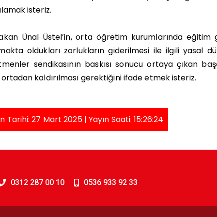
lamak isteriz.
akan Ünal Üstel’in, orta öğretim kurumlarında eğitim
akta oldukları zorlukların giderilmesi ile ilgili yasa
tmenler sendikasının baskısı sonucu ortaya çıkan baş
ortadan kaldırılması gerektiğini ifade etmek isteriz.
n Tarihi: 27 Mart 2025 | Yayın Saati: 15:26:24
0312 287 00 10
0536 933 92 33