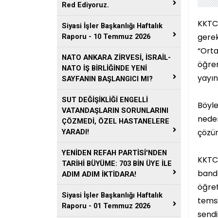
Red Ediyoruz.
KKTC
Siyasi İşler Başkanlığı Haftalık
gere
Raporu - 10 Temmuz 2026
“Orta
NATO ANKARA ZİRVESİ, İSRAİL-
öğre
NATO İŞ BİRLİĞİNDE YENİ
yayın
SAYFANIN BAŞLANGICI MI?
SUT DEĞİŞİKLİĞİ ENGELLİ
Böyl
VATANDAŞLARIN SORUNLARINI
nede
ÇÖZMEDİ, ÖZEL HASTANELERE
çözüm
YARADI!
YENİDEN REFAH PARTİSİ'NDEN
KKTC
TARİHİ BÜYÜME: 703 BİN ÜYE İLE
band
ADIM ADIM İKTİDARA!
öğre
Siyasi İşler Başkanlığı Haftalık
temsi
Raporu - 01 Temmuz 2026
sendi