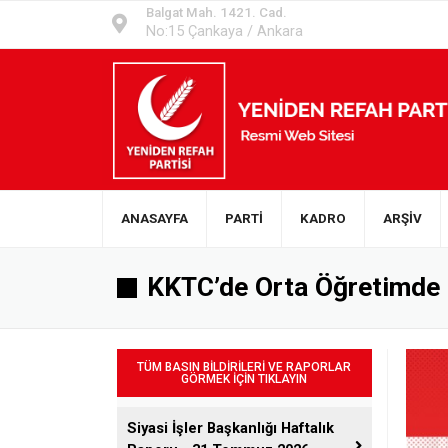
Balgat Mah. 1421. Cad.
No:15 Çankaya / Ankara
ANASAYFA
PARTİ
KADRO
ARŞİV
KKTC’de Orta Öğretimde 
TÜM BASIN BİLDİRİLERİ VE RAPORLAR
GÖRMEK İÇİN TIKLAYIN
Siyasi İşler Başkanlığı Haftalık