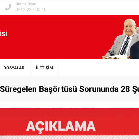
Bize Ulaşın
0312 287 00 10
DOSYALAR
İLETİŞİM
Süregelen Başörtüsü Sorununda 28 Şub