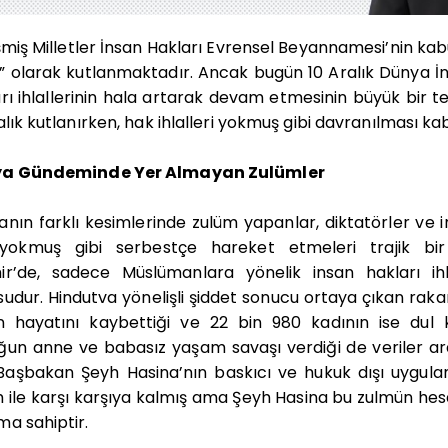
şmiş Milletler İnsan Hakları Evrensel Beyannamesi’nin ka
 olarak kutlanmaktadır. Ancak bugün 10 Aralık Dünya İn
rı ihlallerinin hala artarak devam etmesinin büyük bir t
alık kutlanırken, hak ihlalleri yokmuş gibi davranılması k
a Gündeminde Yer Almayan Zulümler
nın farklı kesimlerinde zulüm yapanlar, diktatörler ve in
yokmuş gibi serbestçe hareket etmeleri trajik bir
ir’de, sadece Müslümanlara yönelik insan hakları ih
udur. Hindutva yönelişli şiddet sonucu ortaya çıkan raka
nin hayatını kaybettiği ve 22 bin 980 kadının ise dul 
un anne ve babasız yaşam savaşı verdiği de veriler ar
 Başbakan Şeyh Hasina’nın baskıcı ve hukuk dışı uygu
 ile karşı karşıya kalmış ama Şeyh Hasina bu zulmün hes
a sahiptir.