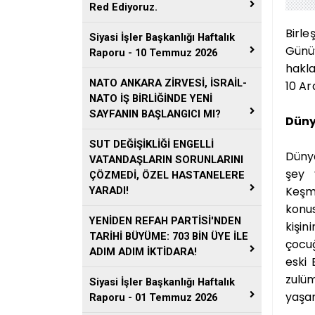
Red Ediyoruz.
Birle
Siyasi İşler Başkanlığı Haftalık
Günü”
Raporu - 10 Temmuz 2026
hakla
NATO ANKARA ZİRVESİ, İSRAİL-
10 Ar
NATO İŞ BİRLİĞİNDE YENİ
SAYFANIN BAŞLANGICI MI?
Düny
SUT DEĞİŞİKLİĞİ ENGELLİ
Dünya
VATANDAŞLARIN SORUNLARINI
şey 
ÇÖZMEDİ, ÖZEL HASTANELERE
Keşm
YARADI!
konus
YENİDEN REFAH PARTİSİ'NDEN
kişi
TARİHİ BÜYÜME: 703 BİN ÜYE İLE
çocuğ
ADIM ADIM İKTİDARA!
eski
zulüm
Siyasi İşler Başkanlığı Haftalık
yaşam
Raporu - 01 Temmuz 2026