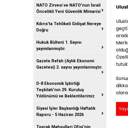
NATO Zirvesi ve NATO’nun İsrail
Ulus
Öncelikli Yeni Güvenlik Mimarisi
Ulus
Kıbrıs’ta Tehlikeli Gidişat Nereye
geçti
Doğru
arada
Merke
Hukuk Bülteni 1. Sayısı
yayımlanmıştır.
oldu
Özel
Gazete Refah (Aylık Ekonomi
tutuk
Gazetesi) 2. sayısı yayımlanmıştır.
Sonu
D-8 Ekonomik İşbirliği
dikka
Teşkilatı’nın 29. Kuruluş
olar
Yıldönümü ve Beklentilerimiz
Yayı
Siyasi İşler Başkanlığı Haftalık
Raporu - 5 Haziran 2026
Toprak Mahsulleri Ofisi’nin