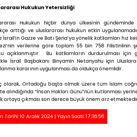
lararası Hukukun Yetersizliği
lararası Hukukun hiçbir dünya ülkesinin gündeminde
kçe arttığı ve uluslararası hukukun etkin uygulanamadı
 İsrail’in Gazze ve Batı Şeria’ya yönelik katliamları hız
zi’nin verilerine göre toplam 55 bin 758 Filistinlinin 
ğu açıklanmıştır.
Bu katliamların durdurulması için g
likle İsrail Başbakanı Binyamin Netanyahu için Ulusla
lanma kararının uygulanması da oldukça önemlidir.
ç olarak, Ortadoğu başta olmak üzere tüm İslam coğr
te alındığında “İnsan Hakları Günü”nün kutlanması yerine 
ak ortaya çıkması son derece büyük önem arz etmektedir
n Tarihi: 10 Aralık 2024 | Yayın Saati: 17:36:56