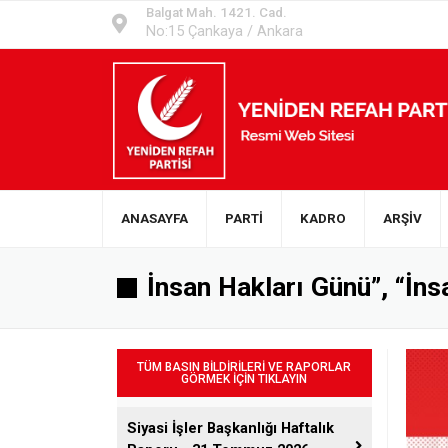
Balgat Mah. 1421. Cad.
No:15 Çankaya / Ankara
ANASAYFA
PARTİ
KADRO
ARŞİV
İnsan Hakları Günü”, “İnsa
TÜM BASIN BİLDİRİLERİ VE RAPORLAR
GÖRMEK İÇİN TIKLAYIN
Siyasi İşler Başkanlığı Haftalık