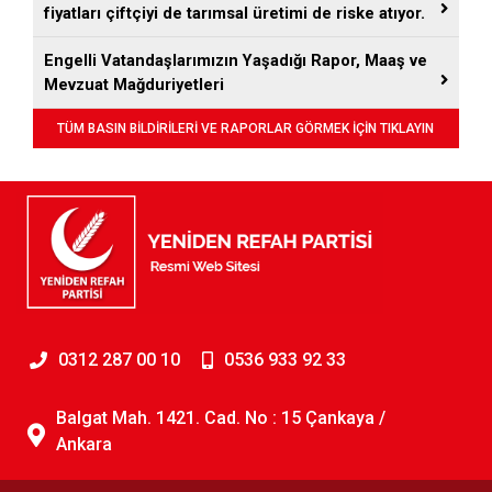
fiyatları çiftçiyi de tarımsal üretimi de riske atıyor.
Engelli Vatandaşlarımızın Yaşadığı Rapor, Maaş ve
Mevzuat Mağduriyetleri
TÜM BASIN BİLDİRİLERİ VE RAPORLAR GÖRMEK İÇİN TIKLAYIN
0312 287 00 10
0536 933 92 33
Balgat Mah. 1421. Cad. No : 15 Çankaya /
Ankara