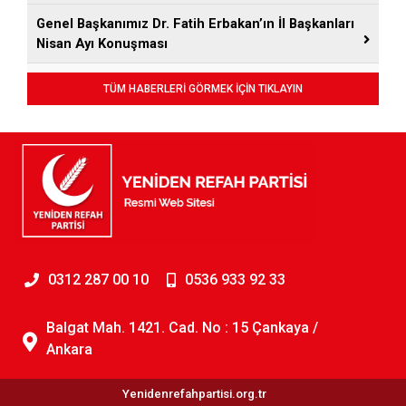
Genel Başkanımız Dr. Fatih Erbakan’ın İl Başkanları
Nisan Ayı Konuşması
TÜM HABERLERİ GÖRMEK İÇİN TIKLAYIN
0312 287 00 10
0536 933 92 33
Balgat Mah. 1421. Cad. No : 15 Çankaya /
Ankara
Yenidenrefahpartisi.org.tr