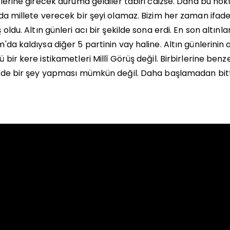
rlerine girecek duruma geldiler tabiri caizse. Daha bu nokt
da millete verecek bir şeyi olamaz. Bizim her zaman ifade
 oldu.
Altın günleri acı bir şekilde sona erdi.
En son altınla
'da kaldıysa diğer 5 partinin vay haline. Altın günlerinin
 bir kere istikametleri Millî Görüş değil. Birbirlerine be
 de bir şey yapması mümkün değil. Daha başlamadan bitti."