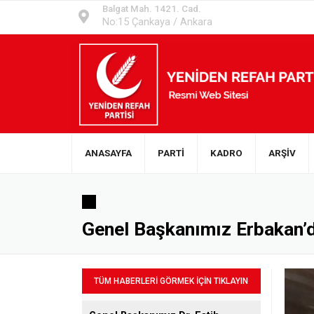
Balgat Mah. 1421. Cad.
No:15 Çankaya / Ankara
ANASAYFA
PARTİ
KADRO
ARŞİV
Genel Başkanımız Erbakan’dan
TÜM HABERLERİ GÖRMEK İÇİN TIKLAYIN