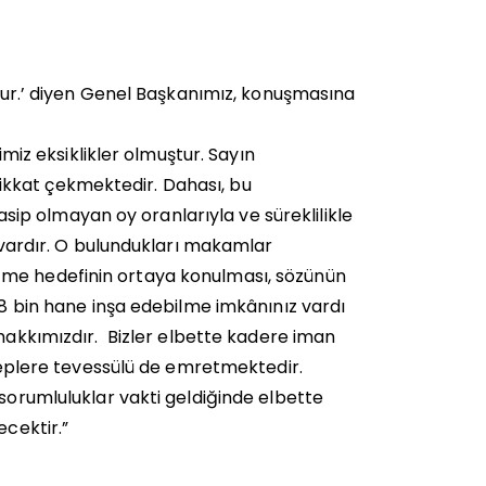
uştur.’ diyen Genel Başkanımız, konuşmasına
z eksiklikler olmuştur. Sayın
kkat çekmektedir. Dahası, bu
nasip olmayan oy oranlarıyla ve süreklilikle
ı vardır. O bulundukları makamlar
tme hedefinin ortaya konulması, sözünün
68 bin hane inşa edebilme imkânınız vardı
hakkımızdır.
Bizler elbette kadere iman
ebeplere tevessülü de emretmektedir.
 sorumluluklar vakti geldiğinde elbette
ecektir.”