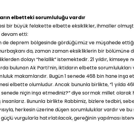
darın elbetteki sorumluluğu vardır
esi bir büyük felakette elbette eksiklikler, ihmaller olm
 devam etti:
m de deprem bölgesinde gördüğümüz ve müşahede ettiğimi
rbaşkanı da, zaman zaman eksikliklerin bir bölümüne di
liklerden dolayı “helallik” istemektedir. 21 yıldır, kimseye 
arda bulunan Ak Parti’nin, iktidarın elbette sorumluluklar
luluk makamlarıdır. Bugün 1 senede 468 bin hane inşa e
mesi elbette olumludur. Ancak bununla birlikte, “1 yılda 4
1 senede niçin inşa etmediniz?” diye sormak millet olarak 
 insanlarız. Bununla birlikte Rabbimiz, bizlere tedbiri, s
ısıyla, herkesin üzerine düşen sorumluluklar vardır ve bu
güçlü vurgularla hatırlatılacak, gereğinin yapılması isten