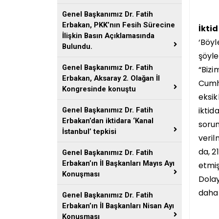
Genel Başkanımız Dr. Fatih
Erbakan, PKK’nın Fesih Sürecine
İkti
İlişkin Basın Açıklamasında
‘Böyl
Bulundu.
şöyle
Genel Başkanımız Dr. Fatih
“Bizi
Erbakan, Aksaray 2. Olağan İl
Cumhu
Kongresinde konuştu
eksik
iktid
Genel Başkanımız Dr. Fatih
Erbakan’dan iktidara ‘Kanal
sorum
İstanbul’ tepkisi
veril
da, 2
Genel Başkanımız Dr. Fatih
Erbakan’ın İl Başkanları Mayıs Ayı
etmiş
Konuşması
Dolay
daha 
Genel Başkanımız Dr. Fatih
Erbakan’ın İl Başkanları Nisan Ayı
Konuşması