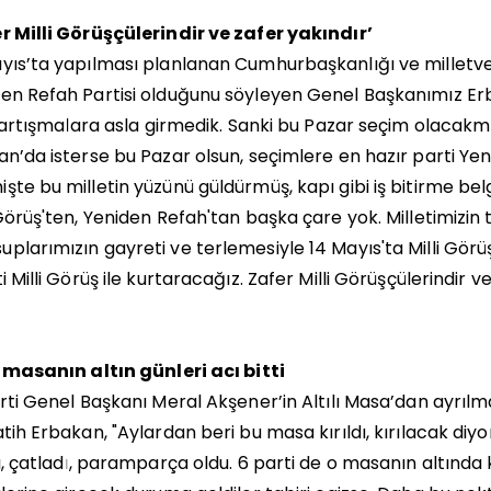
r Milli Görüşçülerindir ve zafer yakındır’
yıs’ta yapılması planlanan Cumhurbaşkanlığı ve milletvekil
en Refah Partisi olduğunu söyleyen Genel Başkanımız Erbak
i tartışmalara asla girmedik. Sanki bu Pazar seçim olacakmış 
an’da isterse bu Pazar olsun, seçimlere en hazır parti Yenid
şte bu milletin yüzünü güldürmüş, kapı gibi iş bitirme belge
 Görüş'ten, Yeniden Refah'tan başka çare yok. Milletimizin 
plarımızın gayreti ve terlemesiyle 14 Mayıs'ta Milli Görüş
ti Milli Görüş ile kurtaracağız. Zafer Milli Görüşçülerindir 
ı masanın altın günleri acı bitti
arti Genel Başkanı Meral Akşener’in Altılı Masa’dan ayrıl
atih Erbakan, "Aylardan beri bu masa kırıldı, kırılacak d
dı, çatladı, paramparça oldu. 6 parti de o masanın altında