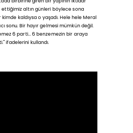
ada birbirine giren bir yapının iktidar
 ettiğimiz altın günleri böylece sona
r kimde kaldıysa o yaşadı. Hele hele Meral
 acı sonu. Bir hayır gelmesi mümkün değil.
nzemez 6 parti… 6 benzemezin bir araya
 ifadelerini kullandı.