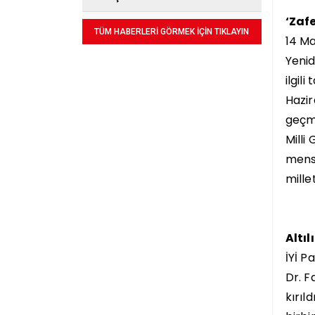
‘Zafe
TÜM HABERLERİ GÖRMEK İÇİN TIKLAYIN
14 Ma
Yenid
ilgil
Hazir
geçmi
Milli
mensu
mille
Altıl
İYİ P
Dr. F
kırıl