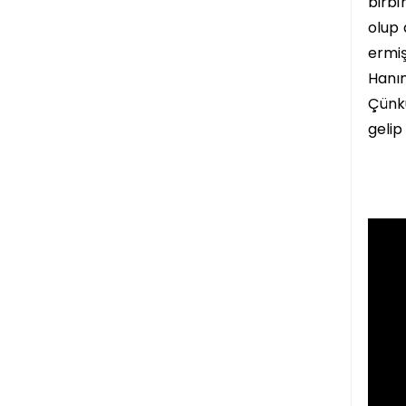
birbi
olup 
ermiş
Hanım
Çünkü
gelip