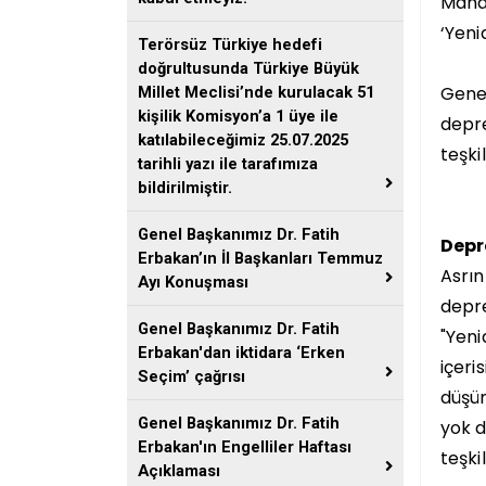
Mahal
‘Yeni
Terörsüz Türkiye hedefi
doğrultusunda Türkiye Büyük
Genel
Millet Meclisi’nde kurulacak 51
kişilik Komisyon’a 1 üye ile
depre
katılabileceğimiz 25.07.2025
teşki
tarihli yazı ile tarafımıza
bildirilmiştir.
Genel Başkanımız Dr. Fatih
Depr
Erbakan’ın İl Başkanları Temmuz
Asrın
Ayı Konuşması
depre
Genel Başkanımız Dr. Fatih
"Yeni
Erbakan'dan iktidara ‘Erken
içeri
Seçim’ çağrısı
düşün
Genel Başkanımız Dr. Fatih
yok d
Erbakan'ın Engelliler Haftası
teşki
Açıklaması