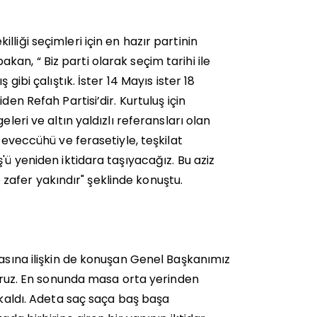
liği seçimleri için en hazır partinin
an, “ Biz parti olarak seçim tarihi ile
gibi çalıştık. İster 14 Mayıs ister 18
en Refah Partisi’dir. Kurtuluş için
leri ve altın yaldızlı referansları olan
teveccühü ve ferasetiyle, teşkilat
'ü yeniden iktidara taşıyacağız. Bu aziz
ve zafer yakındır" şeklinde konuştu.
masına ilişkin de konuşan Genel Başkanımız
iyoruz. En sonunda masa orta yerinden
 kaldı. Adeta saç saça baş başa