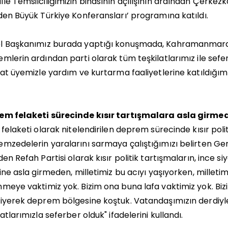
le Temsilciliğimizin binasının açılışının ardından Çerke
den Büyük Türkiye Konferansları’ programına katıldı.
 Başkanımız burada yaptığı konuşmada, Kahramanmaraş m
mlerin ardından parti olarak tüm teşkilatlarımız ile sefe
lat üyemizle yardım ve kurtarma faaliyetlerine katıldığımı
em felaketi sürecinde kısır tartışmalara asla girme
 felaketi olarak nitelendirilen deprem sürecinde kısır pol
mzedelerin yaralarını sarmaya çalıştığımızı belirten Ge
den Refah Partisi olarak kısır politik tartışmaların, ince siy
sine asla girmeden, milletimiz bu acıyı yaşıyorken, milleti
meye vaktimiz yok. Bizim ona buna lafa vaktimiz yok. Biz
iyerek deprem bölgesine koştuk. Vatandaşımızın derdiyle d
latlarımızla seferber olduk" ifadelerini kullandı.