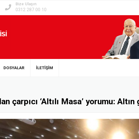
Bize Ulaşın
0312 287 00 10
DOSYALAR
İLETİŞİM
 çarpıcı ‘Altılı Masa’ yorumu: Altın gü