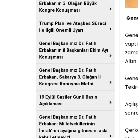
Erbakan'ın 3. Olağan Büyük
Kongre Konuşması
Gene
Trump Planı ve Ateşkes Süreci
ile ilgili Önemli Uyarı
Genel
yaptı
Genel Başkanımız Dr. Fatih
Erbakan’ın İl Başkanları Ekim Ayı
zaman
Konuşması
Altın
Genel Başkanımız Dr. Fatih
Erbakan, Sakarya 3. Olağan İl
Genel
Kongresi Konuşma Metni
Tekir
19 Eylül Gaziler Günü Basın
Açılı
Açıklaması
sonra
Genel Başkanımız Dr. Fatih
Erbakan: Milletvekillerinin
Çerke
İmralı’nın ayağına gitmesini asla
kabul etmeyiz!