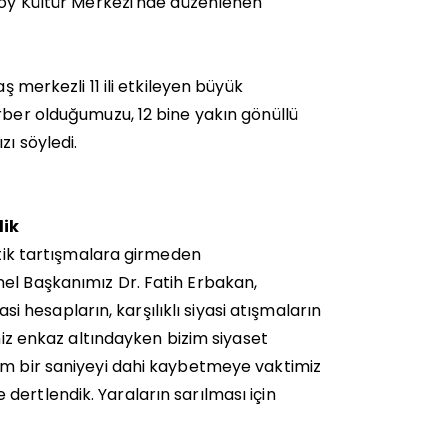
zköy Kültür Merkezi'nde düzenlenen
erkezli 11 ili etkileyen büyük
rber olduğumuzu, 12 bine yakın gönüllü
zı söyledi.
dik
itik tartışmalara girmeden
nel Başkanımız Dr. Fatih Erbakan,
asi hesapların, karşılıklı siyasi atışmaların
miz enkaz altındayken bizim siyaset
im bir saniyeyi dahi kaybetmeye vaktimiz
ertlendik. Yaraların sarılması için