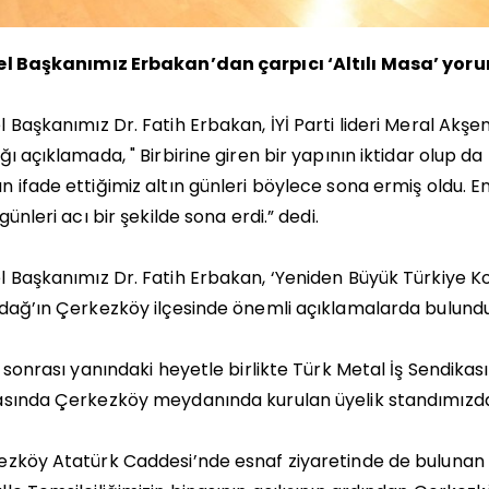
l Başkanımız Erbakan’dan çarpıcı ‘Altılı Masa’ yorumu:
 Başkanımız Dr. Fatih Erbakan, İYİ Parti lideri Meral Akşene
ğı açıklamada, " Birbirine giren bir yapının iktidar olup d
 ifade ettiğimiz altın günleri böylece sona ermiş oldu. En
 günleri acı bir şekilde sona erdi.” dedi.
 Başkanımız Dr. Fatih Erbakan, ‘Yeniden Büyük Türkiye Ko
dağ’ın Çerkezköy ilçesinde önemli açıklamalarda bulundu
ş sonrası yanındaki heyetle birlikte Türk Metal İş Sendika
sında Çerkezköy meydanında kurulan üyelik standımızda 
zköy Atatürk Caddesi’nde esnaf ziyaretinde de bulunan 