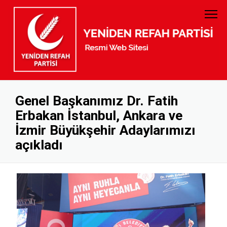
PARTİ TÜZÜĞÜ
GENEL BAŞKAN
PARTİ PROGRAMI
MYK
GELİR GİDER
MKYK
Genel Başkanımız Dr. Fatih
Erbakan İstanbul, Ankara ve
KURUMSAL KİMLİK
DİSİPLİN KURULU
İzmir Büyükşehir Adaylarımızı
BANKA HESAP NUMARALARI
KADIN KOLLARI
açıkladı
GENÇLİK KOLLARI
KURUCULAR KURULU
İL BAŞKANLARI