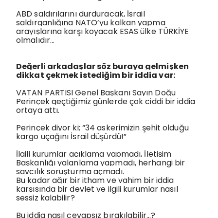
ABD saldırılarını durduracak, İsrail
saldırganlığına NATO’yu kalkan yapma
arayışlarına karşı koyacak ESAS ülke TÜRKİYE
olmalıdır…
Değerli arkadaşlar söz buraya gelmişken
dikkat çekmek istediğim bir iddia var:
VATAN PARTISI Genel Başkanı Sayın Doğu
Perinçek geçtiğimiz günlerde çok ciddi bir iddia
ortaya attı.
Perinçek diyor ki; “34 askerimizin şehit olduğu
kargo uçağını İsrail düşürdü!”
İlgili kurumlar açıklama yapmadı, İletişim
Başkanlığı yalanlama yapmadı, herhangi bir
savcılık soruşturma açmadı.
Bu kadar ağır bir itham ve vahim bir iddia
karşısında bir devlet ve ilgili kurumlar nasıl
sessiz kalabilir?
Bu iddia nasıl cevapsız bırakılabilir…?