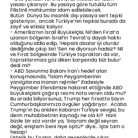
yasası çıkarıyor. Bu yasaya göre tutuklu tüm
Filistinli mahkumlar idam edilebilecek.
Bütün
Dünya bu insanlık dışı yasaya sert tepki
gösteriyor,
ancak Türkiye’nin tepkisi burada da
zayıf ve etkisiz kalıyor.
-
Amerika’nın İsrail Büyükelçisi, Nil’den Fırat’a
uzanan bölgenin İsrail’in Tevrat’a dayalı hakkı
olduğunu iddia edip, ‘Hepsini alsalar iyi olurdu’
dediğinde çıkıp biri ‘Sen ne diyorsun hadsiz? Nil
ve Fırat bölgesinde Türkiye toprakları da var,
topraklarımıza göz diken karşısında bizi bulur’
dedi mi?
-
ABD Savunma Bakanı İran'ı hedef alan
konuşmasında, “İslam Peygamberinin
yanılgılarına inanan rejimler” ifadesiyle
Peygamber Efendimize hakaret ettiğinde ABD
büyükelçisini çağırıp resmi nota veren oldu mu?
Bu arada biliyorsunuz, Trump her fırsatta Sayın
Cumhurbaşkanımıza övgüler yağdırıyor.
Acaba
Trump’ın bu aniden kabaran Türkiye sevgisi, bu
derin muhabbetinin kaynağı ne ola ki?
Hani
bizde bir söz vardır ya, ‘bayram değil seyran
değil, eniştem beni niye öptü?’ diye... İşte tam o
hesap!
Üstelik bu Trump, daha geçenlerde çıkıp;