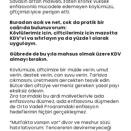
Savaşın artan maliyeti, zaten kronik yüksek
enflasyonla mücadele edemeyen köylümüzü,
çiftçimizi iyice perişan etti.
Buradan açık ve net, çok da pratik bir
çağrıda bulunuyorum:
Köylülerimiz için, çiftçilerimiz için mazotta
KDV’yi ya sıfırlayın ya da yüzde 1 olarak
uygulayın.
Gübrede de bu yıla mahsus olmak üzere KDV
almayı bırakın.
Köylümüze, çiftçimize bir müjde verin, umut
verin, destek verin, can suyu verin. Tarlaya
çıkmasını, üretmesini gerçekten teşvik edin.
Bütçe’den çiftçiye vermeniz gereken yasal payı
eksiksiz ödeyin.
Zira tarımdaki bu girdi maliyetleriyle gıda
enflasyonu düşmez, gıda enflasyonu düşmeden
de Orta Vadeli Programdaki enflasyon
hedeflerinin hiçbiri gerçekleşmez.
“Mutfakta yangın var” diyor ve meşhur sözü
hatırlatıyorum: Tencerenin deviremeyeceği