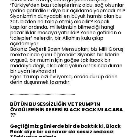
‘Türkiye’den bazı taleplerimiz oldu, sağ olsunlar
yerine getirdiler’ diye bir açıklama yapmadı mı?
Siyonizm’in dünyadaki en büyük hamisi olan bu
zat, bizden ne talep etmiş olabilir? Kapalı
kapılar ardında, milletimizin bilmediği hangi
pazarlıklar masaya yatırıldı? Yerine getirilen o
‘talepler’ nelerdir, bir Allah’ın kulu çıkıp
açıklamıyor.
Bakınız Değerli Basın Mensupları; biz Milli Görüş
mektebinde şunu öğrendik: Siyonist bir liderin
övgüsü, bir mümin için göğse takılacak bir
madalya değil, olsa olsa yolun ortasında duran
bir uyarı levhasıdır!
Eğer Trump bizi övüyorsa, orada durup derin
derin düşünmek lazımdır.
…………………………………………………………….
BÜTÜN BU SESSİZLİĞİN VE TRUMP’IN
ÖVGÜLERİNİN SEBEBİ BLACK ROCK MI ACABA
??
Geçtiğimiz günlerde bir de baktık ki, Black
Rock diye bir canavar da sessiz sedasız