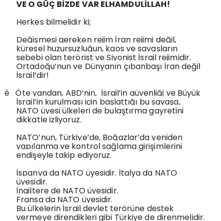
VE O GÜÇ BİZDE VAR ELHAMDULİLLAH!
Herkes bilmelidir ki;
Değişmesi gereken rejim İran rejimi değil,
küresel huzursuzluğun, kaos ve savaşların
sebebi olan terörist ve Siyonist İsrail rejimidir.
Ortadoğu’nun ve Dünyanın çıbanbaşı İran değil
İsrail’dir!
è
Öte yandan, ABD’nin,
İsrail’in güvenliği ve Büyük
İsrail’in kurulması için başlattığı bu savaşa,
NATO üyesi ülkeleri de bulaştırma gayretini
dikkatle izliyoruz.
NATO’nun, Türkiye’de, Boğazlar’da yeniden
yapılanma ve kontrol sağlama girişimlerini
endişeyle takip ediyoruz.
İspanya da NATO üyesidir. İtalya da NATO
üyesidir.
İngiltere de NATO üyesidir.
Fransa da NATO üyesidir.
Bu ülkelerin İsrail devlet terörüne destek
vermeye direndikleri gibi Türkiye de direnmelidir.