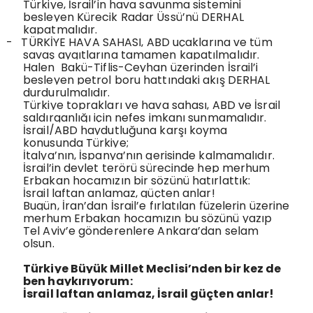
Türkiye, İsrail’in hava savunma sistemini
besleyen Kürecik Radar Üssü’nü DERHAL
kapatmalıdır.
-
TÜRKİYE HAVA SAHASI, ABD uçaklarına ve tüm
savaş aygıtlarına tamamen kapatılmalıdır.
Halen
Bakü-Tiflis-Ceyhan üzerinden İsrail’i
besleyen petrol boru hattındaki akış DERHAL
durdurulmalıdır.
Türkiye toprakları ve hava sahası, ABD ve İsrail
saldırganlığı için nefes imkanı sunmamalıdır.
İsrail/ABD haydutluğuna karşı koyma
konusunda Türkiye;
İtalya’nın, İspanya’nın gerisinde kalmamalıdır.
İsrail’in devlet terörü sürecinde hep merhum
Erbakan hocamızın bir sözünü hatırlattık:
İsrail laftan anlamaz, güçten anlar!
Bugün, İran’dan İsrail’e fırlatılan füzelerin üzerine
merhum Erbakan hocamızın bu sözünü yazıp
Tel Aviv’e gönderenlere Ankara’dan selam
olsun.
Türkiye Büyük Millet Meclisi’nden bir kez de
ben haykırıyorum:
İsrail laftan anlamaz, İsrail güçten anlar!