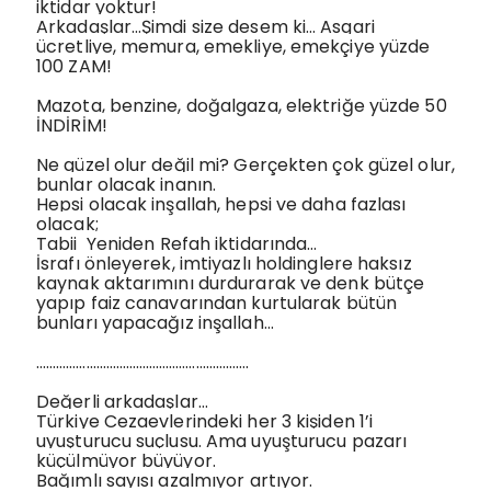
iktidar yoktur!
Arkadaşlar…Şimdi size desem ki… Asgari
ücretliye, memura, emekliye, emekçiye yüzde
100 ZAM!
Mazota, benzine, doğalgaza, elektriğe yüzde 50
İNDİRİM!
Ne güzel olur değil mi? Gerçekten çok güzel olur,
bunlar olacak inanın.
Hepsi olacak inşallah, hepsi ve daha fazlası
olacak;
Tabii
Yeniden Refah iktidarında…
İsrafı önleyerek, imtiyazlı holdinglere haksız
kaynak aktarımını durdurarak ve denk bütçe
yapıp faiz canavarından kurtularak bütün
bunları yapacağız inşallah…
……………………………………………………….
Değerli arkadaşlar…
Türkiye Cezaevlerindeki her 3 kişiden 1’i
uyuşturucu suçlusu. Ama uyuşturucu pazarı
küçülmüyor büyüyor.
Bağımlı sayısı azalmıyor artıyor.