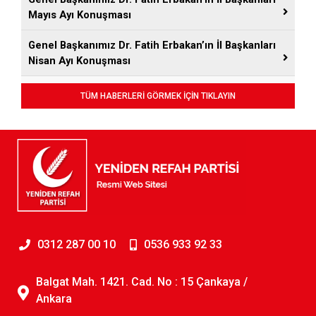
Mayıs Ayı Konuşması
Genel Başkanımız Dr. Fatih Erbakan’ın İl Başkanları
Nisan Ayı Konuşması
TÜM HABERLERİ GÖRMEK İÇİN TIKLAYIN
0312 287 00 10
0536 933 92 33
Balgat Mah. 1421. Cad. No : 15 Çankaya /
Ankara