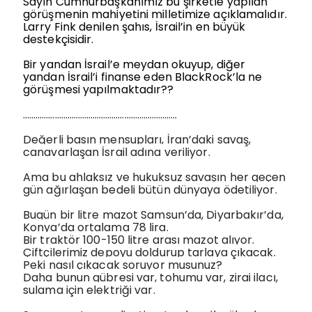
Sayın Cumhurbaşkanımız bu şirketle yapılan
görüşmenin mahiyetini milletimize açıklamalıdır.
Larry Fink denilen şahıs, İsrail’in en büyük
destekçisidir.
Bir yandan İsrail’e meydan okuyup, diğer
yandan İsrail’i finanse eden BlackRock’la ne
görüşmesi yapılmaktadır??
……………………………………………………………….
Değerli basın mensupları, İran’daki savaş,
canavarlaşan İsrail adına veriliyor.
Ama bu ahlaksız ve hukuksuz savaşın her geçen
gün ağırlaşan bedeli bütün dünyaya ödetiliyor.
Bugün bir litre mazot Samsun’da, Diyarbakır’da,
Konya’da ortalama 78 lira.
Bir traktör 100-150 litre arası mazot alıyor.
Çiftçilerimiz depoyu doldurup tarlaya çıkacak.
Peki nasıl çıkacak soruyor musunuz?
Daha bunun gübresi var, tohumu var, zirai ilacı,
sulama için elektriği var.