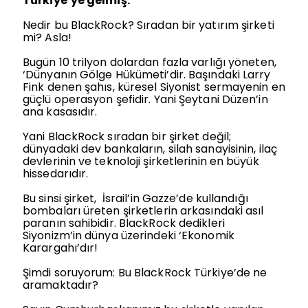
Türkiye’ye gelmiş.
Nedir bu BlackRock? Sıradan bir yatırım şirketi
mi? Asla!
Bugün 10 trilyon dolardan fazla varlığı yöneten,
‘Dünyanın Gölge Hükümeti’dir. Başındaki Larry
Fink denen şahıs, küresel Siyonist sermayenin en
güçlü operasyon şefidir. Yani Şeytani Düzen’in
ana kasasıdır.
Yani BlackRock sıradan bir şirket değil;
dünyadaki dev bankaların, silah sanayisinin, ilaç
devlerinin ve teknoloji şirketlerinin en büyük
hissedarıdır.
Bu sinsi şirket,
İsrail’in Gazze’de kullandığı
bombaları üreten şirketlerin arkasındaki asıl
paranın sahibidir. BlackRock dedikleri
Siyonizm’in dünya üzerindeki ‘Ekonomik
Karargahı’dır!
Şimdi soruyorum: Bu BlackRock Türkiye’de ne
aramaktadır?