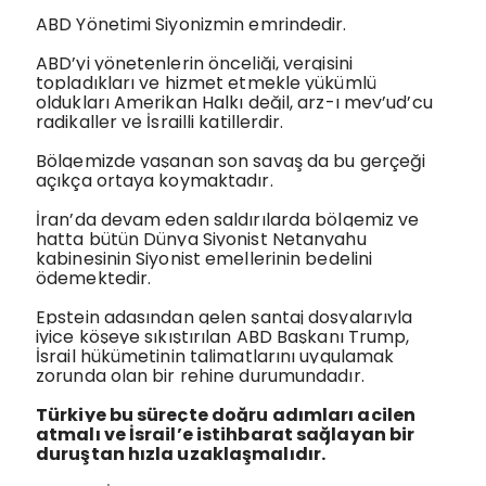
ABD Yönetimi Siyonizmin emrindedir.
ABD’yi yönetenlerin önceliği, vergisini
topladıkları ve hizmet etmekle yükümlü
oldukları Amerikan Halkı değil, arz-ı mev’ud’cu
radikaller ve İsrailli katillerdir.
Bölgemizde yaşanan son savaş da bu gerçeği
açıkça ortaya koymaktadır.
İran’da devam eden saldırılarda bölgemiz ve
hatta bütün Dünya Siyonist Netanyahu
kabinesinin Siyonist emellerinin bedelini
ödemektedir.
Epstein adasından gelen şantaj dosyalarıyla
iyice köşeye sıkıştırılan ABD Başkanı Trump,
İsrail hükümetinin talimatlarını uygulamak
zorunda olan bir rehine durumundadır.
Türkiye bu süreçte doğru adımları acilen
atmalı ve İsrail’e istihbarat sağlayan bir
duruştan hızla uzaklaşmalıdır.