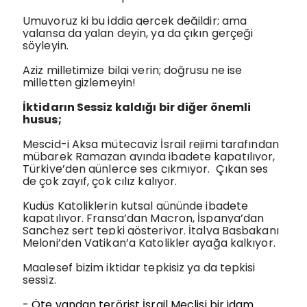
Umuyoruz ki bu iddia gerçek değildir; ama
yalansa da yalan deyin, ya da çıkın gerçeği
söyleyin.
Aziz milletimize bilgi verin; doğrusu ne ise
milletten gizlemeyin!
İktidarın Sessiz kaldığı bir diğer önemli
husus;
Mescid-i Aksa mütecaviz İsrail rejimi tarafından
mübarek Ramazan ayında ibadete kapatılıyor,
Türkiye’den günlerce ses çıkmıyor.
Çıkan ses
de çok zayıf, çok cılız kalıyor.
Kudüs Katoliklerin kutsal gününde ibadete
kapatılıyor. Fransa’dan Macron, İspanya’dan
Sanchez sert tepki gösteriyor. İtalya Başbakanı
Meloni’den Vatikan’a Katolikler ayağa kalkıyor.
Maalesef bizim iktidar tepkisiz ya da tepkisi
sessiz.
- Öte yandan terörist İsrail Meclisi bir idam