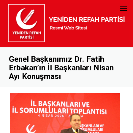
PARTİ TÜZÜĞÜ
GENEL BAŞKAN
PARTİ PROGRAMI
MYK
GELİR GİDER
MKYK
Genel Başkanımız Dr. Fatih
Erbakan’ın İl Başkanları Nisan
KURUMSAL KİMLİK
DİSİPLİN KURULU
Ayı Konuşması
BANKA HESAP NUMARALARI
KADIN KOLLARI
GENÇLİK KOLLARI
KURUCULAR KURULU
İL BAŞKANLARI