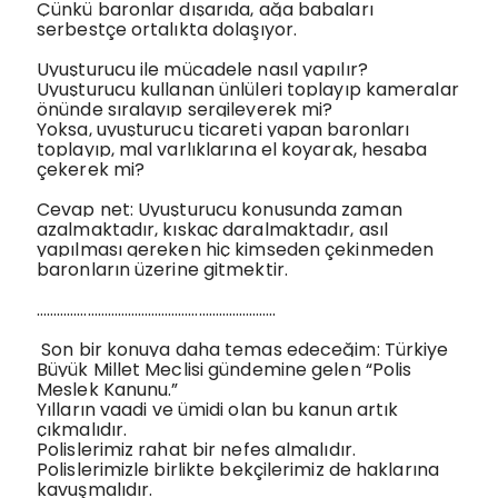
Çünkü baronlar dışarıda, ağa babaları
serbestçe ortalıkta dolaşıyor.
Uyuşturucu ile mücadele nasıl yapılır?
Uyuşturucu kullanan ünlüleri toplayıp kameralar
önünde sıralayıp sergileyerek mi?
Yoksa, uyuşturucu ticareti yapan baronları
toplayıp, mal varlıklarına el koyarak, hesaba
çekerek mi?
Cevap net: Uyuşturucu konusunda zaman
azalmaktadır, kıskaç daralmaktadır, asıl
yapılması gereken hiç kimseden çekinmeden
baronların üzerine gitmektir.
……………………………………………………………..
Son bir konuya daha temas edeceğim: Türkiye
Büyük Millet Meclisi gündemine gelen “Polis
Meslek Kanunu.”
Yılların vaadi ve ümidi olan bu kanun artık
çıkmalıdır.
Polislerimiz rahat bir nefes almalıdır.
Polislerimizle birlikte bekçilerimiz de haklarına
kavuşmalıdır.