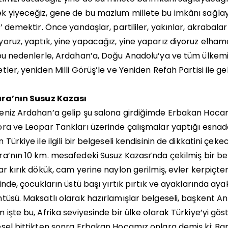
k yiyeceğiz, gene de bu mazlum millete bu imkânı sağla
t’ demektir. Önce yandaşlar, partililer, yakınlar, akrabala
oruz, yaptık, yine yapacağız, yine yaparız diyoruz elhamd
bu nedenlerle, Ardahan’a, Doğu Anadolu’ya ve tüm ülkem
tler, yeniden Milli Görüş’le ve Yeniden Refah Partisi ile ge
ra’nın Susuz Kazası
niz Ardahan’a gelip şu salona girdiğimde Erbakan Hocamı
ra ve Leopar Tankları üzerinde çalışmalar yaptığı esnada
 Türkiye ile ilgili bir belgeseli kendisinin de dikkatini çek
a’nın 10 km. mesafedeki Susuz Kazası’nda çekilmiş bir bel
ar kırık dökük, cam yerine naylon gerilmiş, evler kerpiçten
sinde, çocukların üstü başı yırtık pırtık ve ayaklarında ay
tüsü. Maksatlı olarak hazırlamışlar belgeseli, başkent A
 işte bu, Afrika seviyesinde bir ülke olarak Türkiye’yi göst
sel bittikten sonra Erbakan Hocamız onlara demiş ki; Ban