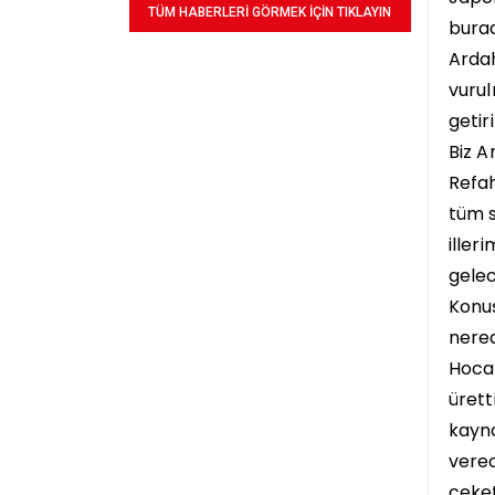
TÜM HABERLERİ GÖRMEK İÇİN TIKLAYIN
bura
Ardah
vurul
getir
Biz A
Refah
tüm s
iller
gelec
Konuş
nered
Hocam
ürett
kayna
verec
ceket