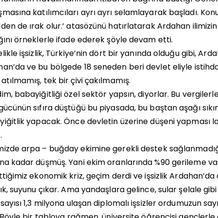
masına katılımcıları ayrı ayrı selamlayarak başladı. Kon
den de ırak olur.’ atasözünü hatırlatarak Ardahan ilimizin b
ğını örneklerle ifade ederek şöyle devam etti.
likle işsizlik, Türkiye’nin dört bir yanında olduğu gibi, 
an’da ve bu bölgede 18 seneden beri devlet eliyle istihd
atılmamış, tek bir çivi çakılmamış.
im, babayiğitliği özel sektör yapsın, diyorlar. Bu vergilerle,
gücünün sıfıra düştüğü bu piyasada, bu baştan aşağı sıkın
iğitlik yapacak. Önce devletin üzerine düşeni yapması la
.
izde arpa – buğday ekimine gerekli destek sağlanmadığı
na kadar düşmüş. Yani ekim oranlarında %90 gerileme va
ttiğimiz ekonomik kriz, geçim derdi ve işsizlik Ardahan’da
sık, suyunu çıkar. Ama yandaşlara gelince, sular şelale gibi 
 sayısı 1,3 milyona ulaşan diplomalı işsizler ordumuzun sayıs
. Böyle bir tabloya rağmen, üniversite öğrencisi gençlerle