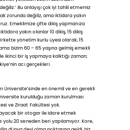
eğiliz.’ Bu anlayışı çok iyi tahlil etmemiz
ak zorunda değiliz, ama iktidara yakın
ruz. Emeklimize çifte dikiş yapmanıza
dara yakın olanlar 10 dikiş, 15 dikiş
irkette yönetim kurlu üyesi olarak, 15
 ama bizim 60 – 65 yaşına gelmiş emekli
le ikinci bir iş yapmaya kalktığı zaman;
kiye’nin acı gerçekleri.
n Üniversite’sinde en önemli ve en gerekli
 üniversite kurulduğu zaman kurulması
si ve Ziraat Fakültesi yok.
ayacak bir otogar ile idare etmek
le yolu 20 seneden beri yapılamıyor. Kore,
ilip dünya devi olma noktasına geldi, biz