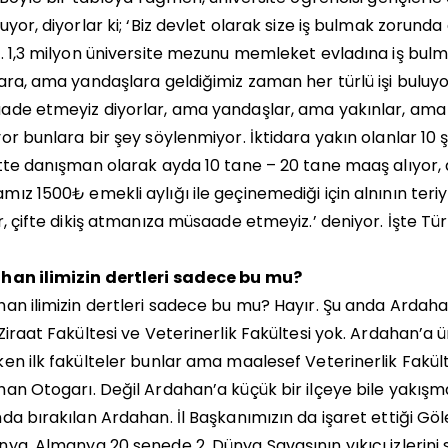
uyor, diyorlar ki; ‘Biz devlet olarak size iş bulmak zorunda d
. 1,3 milyon üniversite mezunu memleket evladına iş bulm
ara, ama yandaşlara geldiğimiz zaman her türlü işi buluyo
de etmeyiz diyorlar, ama yandaşlar, ama yakınlar, ama ikti
or bunlara bir şey söylenmiyor. İktidara yakın olanlar 10 ş
tte danışman olarak ayda 10 tane – 20 tane maaş alıyor,
ız 1500₺ emekli aylığı ile geçinemediği için alnının teriy
r, çifte dikiş atmanıza müsaade etmeyiz.’ deniyor. İşte Tür
han ilimizin dertleri sadece bu mu?
an ilimizin dertleri sadece bu mu? Hayır. Şu anda Ardaha
Ziraat Fakültesi ve Veterinerlik Fakültesi yok. Ardahan’a
en ilk fakülteler bunlar ama maalesef Veterinerlik Fakülte
an Otogarı. Değil Ardahan’a küçük bir ilçeye bile yakışm
da bırakılan Ardahan. İl Başkanımızın da işaret ettiği Gö
ya, Almanya 20 senede 2. Dünya Savaşının yıkıcı izlerini s