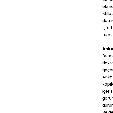
ekme
Mille
demiy
İşte 
hizme
Anka
Bende
dokto
geçen
Ankar
kapıl
içeri
görün
durum
Belge