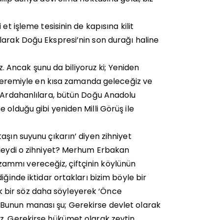
et işleme tesisinin de kapısına kilit
larak Doğu Ekspresi’nin son durağı haline
uz. Ancak şunu da biliyoruz ki; Yeniden
e keremiyle en kısa zamanda geleceğiz ve
, Ardahanlılara, bütün Doğu Anadolu
 olduğu gibi yeniden Milli Görüş ile
aşın suyunu çıkarın’ diyen zihniyet
 Neydi o zihniyet? Merhum Erbakan
ammı vereceğiz, çiftçinin köylünün
ğinde iktidar ortakları bizim böyle bir
 bir söz daha söyleyerek ‘Önce
 Bunun manası şu; Gerekirse devlet olarak
ız. Gerekirse hükümet olarak zeytin