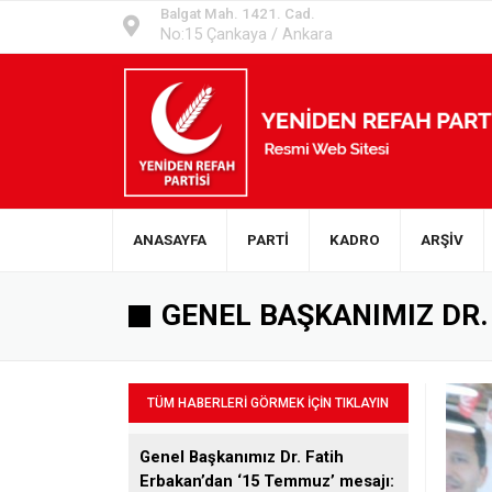
Balgat Mah. 1421. Cad.
No:15 Çankaya / Ankara
ANASAYFA
PARTİ
KADRO
ARŞİV
GENEL BAŞKANIMIZ DR.
TÜM HABERLERİ GÖRMEK İÇİN TIKLAYIN
Genel Başkanımız Dr. Fatih
Erbakan’dan ‘15 Temmuz’ mesajı: