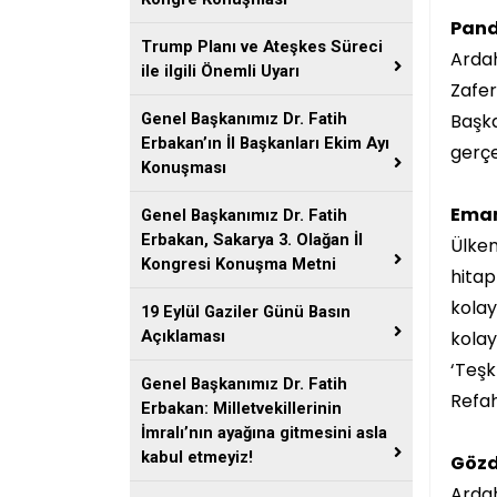
Pand
Trump Planı ve Ateşkes Süreci
Ardah
ile ilgili Önemli Uyarı
Zafer
Başka
Genel Başkanımız Dr. Fatih
Erbakan’ın İl Başkanları Ekim Ayı
gerçek
Konuşması
Eman
Genel Başkanımız Dr. Fatih
Erbakan, Sakarya 3. Olağan İl
Ülkem
Kongresi Konuşma Metni
hitap
kolay
19 Eylül Gaziler Günü Basın
kolay
Açıklaması
‘Teşk
Genel Başkanımız Dr. Fatih
Refah
Erbakan: Milletvekillerinin
İmralı’nın ayağına gitmesini asla
kabul etmeyiz!
Gözd
Ardah