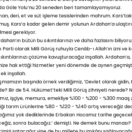
da Göle Yolu’nu 20 seneden beri tamamlayamıyoruz.
an, deri, et ve süt işleme tesislerinden mahrum. Kars’taki 
muş. Kars’a kadar gelen demir yolunun Ardahan’a ulaştırı
ilmesi gerekiyor.
rdahan’ın bütün bu sıkıntılarınızı ve daha fazlasını biliyor
 Parti olarak Milli Görüş ruhuyla Cenâb-ı Allah’ın izni v
ıkıntılarınızı çözüme kavuşturacağız inşallah. Ardahan’a
imize hak ettiği hizmetler yeni dönemde de aynen geçmişte
ek inşallah.
mamızın başında örnek verdiğimiz, ‘Devlet olarak gidin, t
e? Bir de 54. Hükümet’teki Milli Görüş zihniyeti nerede?
ız, işçiye, memura, emekliye %100 - %200 - %300 maaş z
iği tarım ürünlerine %80 - %120 - %140 artış vereceğiz dedi
ğımız yok dediklerinde Erbakan Hocamız tarihe geçecek
eğiz, sonra bulacağız.’ demişti. Ne demek bunu manası?
imizi satacağız yine de bu millete bu imkânı sağlayacağ