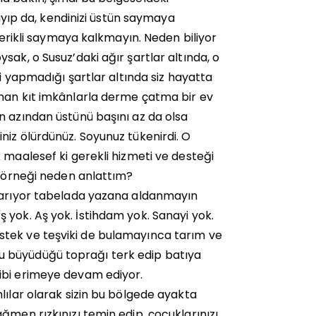
layıp da, kendinizi üstün saymaya
ecerikli saymaya kalkmayın. Neden biliyor
sak, o Susuz’daki ağır şartlar altında, o
ni yapmadığı şartlar altında siz hayatta
unan kıt imkânlarla derme çatma bir ev
n azından üstünü başını az da olsa
niz ölürdünüz. Soyunuz tükenirdi. O
 maalesef ki gerekli hizmeti ve desteği
u örneği neden anlattım?
uyarıyor tabelada yazana aldanmayın
 yok. Aş yok. İstihdam yok. Sanayi yok.
stek ve teşviki de bulamayınca tarım ve
u büyüdüğü toprağı terk edip batıya
ibi erimeye devam ediyor.
lılar olarak sizin bu bölgede ayakta
ğmen rızkınızı temin edip, çocuklarınızı