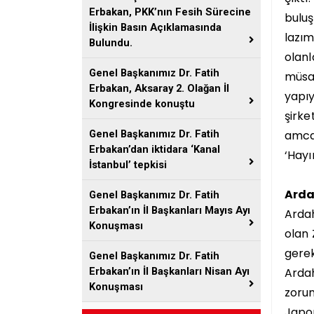
Erbakan, PKK’nın Fesih Sürecine
buluş
İlişkin Basın Açıklamasında
lazım
Bulundu.
olanl
Genel Başkanımız Dr. Fatih
müsaa
Erbakan, Aksaray 2. Olağan İl
yapıy
Kongresinde konuştu
şirke
amcam
Genel Başkanımız Dr. Fatih
Erbakan’dan iktidara ‘Kanal
‘Hayı
İstanbul’ tepkisi
Arda
Genel Başkanımız Dr. Fatih
Erbakan’ın İl Başkanları Mayıs Ayı
Ardah
Konuşması
olan 
gerek
Genel Başkanımız Dr. Fatih
Ardah
Erbakan’ın İl Başkanları Nisan Ayı
Konuşması
zorun
Japon