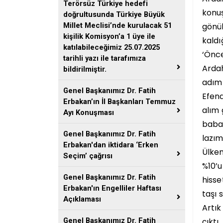
Terörsüz Türkiye hedefi
konuş
doğrultusunda Türkiye Büyük
gönül
Millet Meclisi’nde kurulacak 51
kişilik Komisyon’a 1 üye ile
kaldı
katılabileceğimiz 25.07.2025
‘Önce
tarihli yazı ile tarafımıza
Ardah
bildirilmiştir.
adım 
Genel Başkanımız Dr. Fatih
Efend
Erbakan’ın İl Başkanları Temmuz
alım 
Ayı Konuşması
babay
Genel Başkanımız Dr. Fatih
lazım
Erbakan'dan iktidara ‘Erken
Ülkem
Seçim’ çağrısı
%10’u
Genel Başkanımız Dr. Fatih
hisse
Erbakan'ın Engelliler Haftası
taşı 
Açıklaması
Artık
çıktı
Genel Başkanımız Dr. Fatih