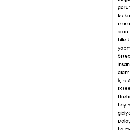
görün
kalkm
musun
sıkın
bile 
yapmı
örtec
insan
alamı
İşte 
18.00
Üreti
hayva
gidiy
Dolay
kalma