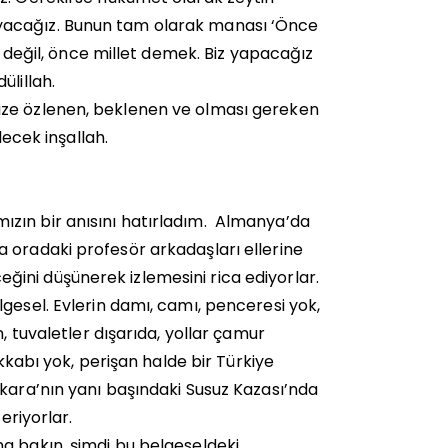
yacağız. Bunun tam olarak manası ‘Önce
r değil, önce millet demek. Biz yapacağız
ülillah.
ize özlenen, beklenen ve olması gereken
lecek inşallah.
zın bir anısını hatırladım. Almanya’da
 oradaki profesör arkadaşları ellerine
eceğini düşünerek izlemesini rica ediyorlar.
gesel. Evlerin damı, camı, penceresi yok,
, tuvaletler dışarıda, yollar çamur
akkabı yok, perişan halde bir Türkiye
nkara’nın yanı başındaki Susuz Kazası’nda
eriyorlar.
a bakın, şimdi bu belgeseldeki