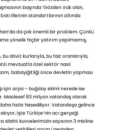
uşmasının başında ‘Gözden ırak olan,
atı illerinin standartlarının altında
Ardahan’da da çok önemli bir problem. Çünkü
ama yönelik hiçbir yatırım yapılmamış,
 bu döviz kurlarıyla, bu faiz oranlarıyla,
tılı mevzuatla özel sektör nasıl
zım, babayiğitliği önce devletin yapması
 için arpa – buğday ekimi nerede ise
r. Maalesef 83 milyon vatandaş olarak
 daha fazla hissediliyor. Vatandaşa gelince
akıyor, işte Türkiye’nin acı gerçeği.
ı silahlı kuvvelerimizin sayısının 3 misline
 devlet yetkilileri zoom üzerinden