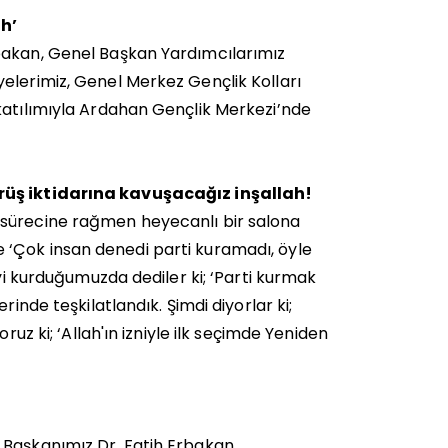
h’
bakan, Genel Başkan Yardımcılarımız
elerimiz, Genel Merkez Gençlik Kolları
katılımıyla Ardahan Gençlik Merkezi’nde
örüş iktidarına kavuşacağız inşallah!
 sürecine rağmen heyecanlı bir salona
 ‘Çok insan denedi parti kuramadı, öyle
iyi kurduğumuzda dediler ki; ‘Parti kurmak
inde teşkilatlandık. Şimdi diyorlar ki;
ruz ki; ‘Allah'ın izniyle ilk seçimde Yeniden
 Başkanımız Dr. Fatih Erbakan,