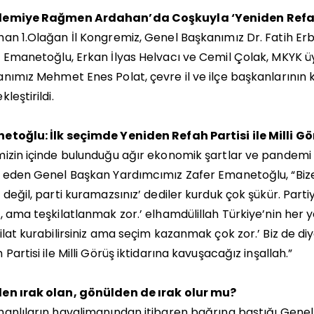
emiye Rağmen Ardahan’da Coşkuyla ‘Yeniden Refa
an 1.Olağan İl Kongremiz, Genel Başkanımız Dr. Fatih Er
 Emanetoğlu, Erkan İlyas Helvacı ve Cemil Çolak, MKYK üy
nımız Mehmet Enes Polat, çevre il ve ilçe başkanlarının 
leştirildi.
etoğlu: İlk seçimde Yeniden Refah Partisi ile Milli G
izin içinde bulunduğu ağır ekonomik şartlar ve pandemi
 eden Genel Başkan Yardımcımız Zafer Emanetoğlu, “Bize
 değil, parti kuramazsınız’ dediler kurduk çok şükür. Part
, ama teşkilatlanmak zor.’ elhamdülillah Türkiye’nin her yer
ilat kurabilirsiniz ama seçim kazanmak çok zor.’ Biz de diyo
 Partisi ile Milli Görüş iktidarına kavuşacağız inşallah.”
en ırak olan, gönülden de ırak olur mu?
anlıların havalimanından itibaren bağrına bastığı Genel