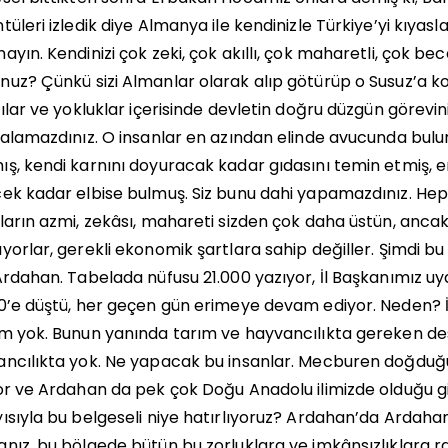
tüleri izledik diye Almanya ile kendinizle Türkiye’yi kıyas
ayın. Kendinizi çok zeki, çok akıllı, çok maharetli, çok b
uz? Çünkü sizi Almanlar olarak alıp götürüp o Susuz’a koy
tılar ve yokluklar içerisinde devletin doğru düzgün görevi
kalamazdınız. O insanlar en azından elinde avucunda bul
ş, kendi karnını doyuracak kadar gıdasını temin etmiş, e
ek kadar elbise bulmuş. Siz bunu dahi yapamazdınız. Hepi
ların azmi, zekâsı, mahareti sizden çok daha üstün, ancak
yorlar, gerekli ekonomik şartlara sahip değiller. Şimdi b
Ardahan. Tabelada nüfusu 21.000 yazıyor, İl Başkanımız 
0’e düştü, her geçen gün erimeye devam ediyor. Neden? İş
m yok. Bunun yanında tarım ve hayvancılıkta gereken de
ncılıkta yok. Ne yapacak bu insanlar. Mecburen doğduğ
or ve Ardahan da pek çok Doğu Anadolu ilimizde olduğu g
ısıyla bu belgeseli niye hatırlıyoruz? Ardahan’da Ardahan
nız, bu bölgede bütün bu zorluklara ve imkânsızlıklara ra