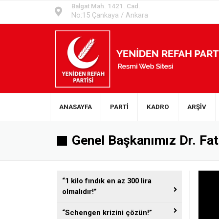
Balgat Mah. 1421. Cad.
No:15 Çankaya / Ankara
ANASAYFA
PARTİ
KADRO
ARŞİV
Genel Başkanımız Dr. Fat
“1 kilo fındık en az 300 lira
olmalıdır!”
“Schengen krizini çözün!”