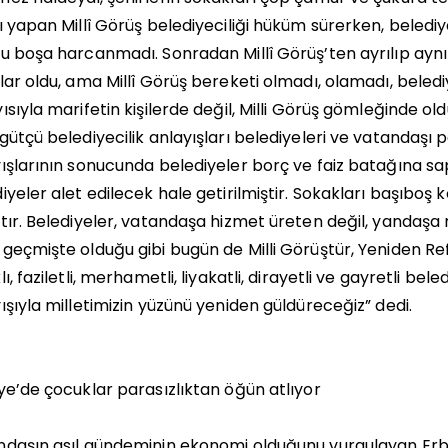
ı yapan Millî Görüş belediyeciliği hüküm sürerken, belediyel
u boşa harcanmadı. Sonradan Millî Görüş’ten ayrılıp aynı
lar oldu, ama Millî Görüş bereketi olmadı, olamadı, beled
ısıyla marifetin kişilerde değil, Milli Görüş gömleğinde ol
gütçü belediyecilik anlayışları belediyeleri ve vatandaşı p
ışlarının sonucunda belediyeler borç ve faiz batağına sa
iyeler alet edilecek hale getirilmiştir. Sokakları başıboş 
tır. Belediyeler, vatandaşa hizmet üreten değil, yandaş
geçmişte olduğu gibi bugün de Milli Görüştür, Yeniden Ref
lı, faziletli, merhametli, liyakatli, dirayetli ve gayretli bel
ışıyla milletimizin yüzünü yeniden güldüreceğiz” dedi.
ye’de çocuklar parasızlıktan öğün atlıyor
daşın asıl gündeminin ekonomi olduğunu vurgulayan Erba