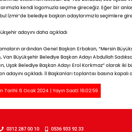
arımızla kendi logomuzla seçime gireceğiz. Eğer bir anl
bul İzmir’de belediye başkan adaylarımızla seçimlere gir
ükşehir adayını daha açıkladı
amaların ardından Genel Başkan Erbakan, “Mersin Büyükş
, Van Büyükşehir Belediye Başkan Adayı Abdullah Sadıkso
n, Uşak Belediye Başkan Adayı Erol Korkmaz” olarak iki büy
n adayını açıkladı. İl Başkanları toplantısı basına kapalı 
n Tarihi: 6 Ocak 2024 | Yayın Saati: 16:02:59
0312 287 00 10
0536 933 92 33