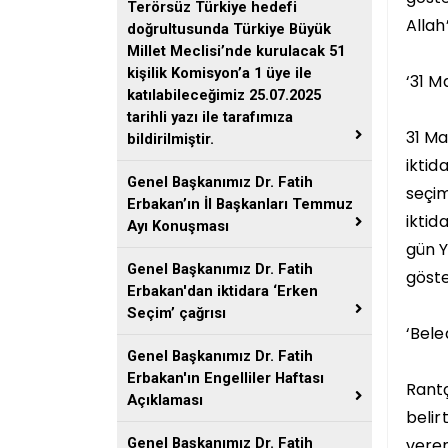
Terörsüz Türkiye hedefi
Allah’
doğrultusunda Türkiye Büyük
Millet Meclisi’nde kurulacak 51
kişilik Komisyon’a 1 üye ile
‘31 M
katılabileceğimiz 25.07.2025
tarihli yazı ile tarafımıza
31 Ma
bildirilmiştir.
iktid
Genel Başkanımız Dr. Fatih
seçim
Erbakan’ın İl Başkanları Temmuz
iktid
Ayı Konuşması
gün Y
Genel Başkanımız Dr. Fatih
göste
Erbakan'dan iktidara ‘Erken
Seçim’ çağrısı
‘Bele
Genel Başkanımız Dr. Fatih
Erbakan'ın Engelliler Haftası
Rantç
Açıklaması
belir
verem
Genel Başkanımız Dr. Fatih