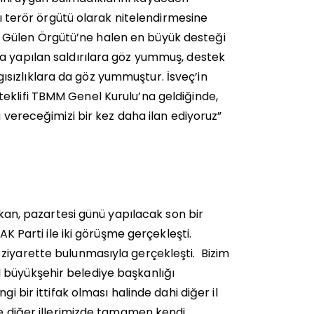
yı terör örgütü olarak nitelendirmesine
 Gülen Örgütü’ne halen en büyük desteği
a yapılan saldırılara göz yummuş, destek
sızlıklara da göz yummuştur. İsveç’in
eklifi TBMM Genel Kurulu’na geldiğinde,
u vereceğimizi bir kez daha ilan ediyoruz”
akan, pazartesi günü yapılacak son bir
AK Parti ile iki görüşme gerçekleşti.
ziyarette bulunmasıyla gerçekleşti. Bizim
 büyükşehir belediye başkanlığı
i bir ittifak olması halinde dahi diğer il
ve diğer illerimizde tamamen kendi