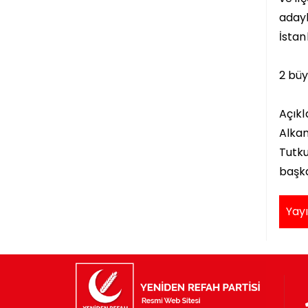
adayl
İstan
2 büy
Açıkl
Alkan
Tutku
başka
Yayı