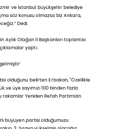
zmir ve İstanbul büyükşehir belediye
laşma söz konusu olmazsa biz Ankara,
ceğiz.” Dedi.
n Aylık Olağan İl Başkanları toplantısı
çıklamalar yaptı.
gelmiştir’
isi olduğunu belirten Erbakan, "Özellikle
k ve üye sayımızı 100 binden fazla
 Bu rakamlar Yeniden Refah Partimizin
hızlı büyüyen partisi olduğumuzu
ırakıp, 3. Sıraya yükselmiş olacağız