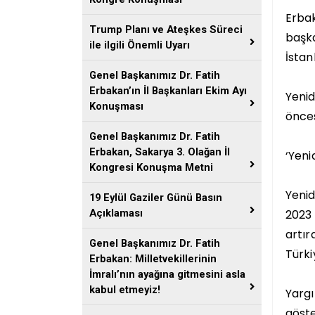
Erbak
Trump Planı ve Ateşkes Süreci
başka
ile ilgili Önemli Uyarı
İstan
Genel Başkanımız Dr. Fatih
Erbakan’ın İl Başkanları Ekim Ayı
Yenid
Konuşması
önces
Genel Başkanımız Dr. Fatih
Erbakan, Sakarya 3. Olağan İl
‘Yeni
Kongresi Konuşma Metni
Yenid
19 Eylül Gaziler Günü Basın
2023 
Açıklaması
artır
Genel Başkanımız Dr. Fatih
Türki
Erbakan: Milletvekillerinin
İmralı’nın ayağına gitmesini asla
kabul etmeyiz!
Yargı
göste