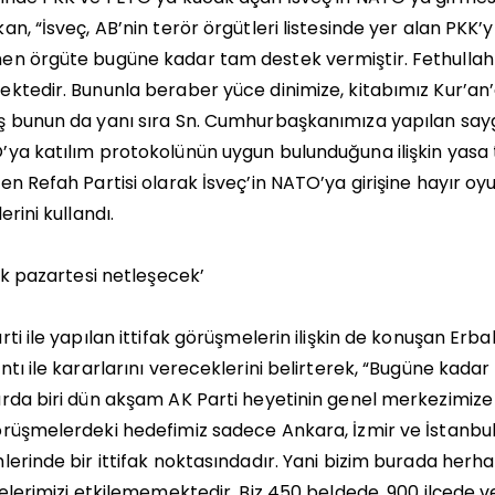
an, “İsveç, AB’nin terör örgütleri listesinde yer alan PKK’
n örgüte bugüne kadar tam destek vermiştir. Fethullah
ktedir. Bununla beraber yüce dinimize, kitabımız Kur’an’
 bunun da yanı sıra Sn. Cumhurbaşkanımıza yapılan saygı
ya katılım protokolünün uygun bulunduğuna ilişkin yasa t
en Refah Partisi olarak İsveç’in NATO’ya girişine hayır oy
erini kullandı.
fak pazartesi netleşecek’
rti ile yapılan ittifak görüşmelerin ilişkin de konuşan Erb
ntı ile kararlarını vereceklerini belirterek, “Bugüne kadar 
rda biri dün akşam AK Parti heyetinin genel merkezimize 
rüşmelerdeki hedefimiz sadece Ankara, İzmir ve İstanbul
lerinde bir ittifak noktasındadır. Yani bizim burada herhang
çelerimizi etkilememektedir. Biz 450 beldede, 900 ilçede 