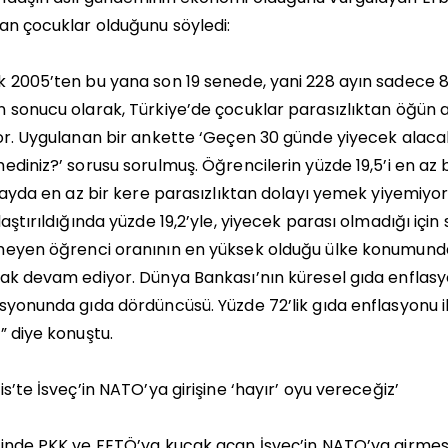
an çocuklar olduğunu söyledi:
 2005’ten bu yana son 19 senede, yani 228 ayın sadece 8 a
 sonucu olarak, Türkiye’de çocuklar parasızlıktan öğü
or. Uygulanan bir ankette ‘Geçen 30 günde yiyecek alaca
ediniz?’ sorusu sorulmuş. Öğrencilerin yüzde 19,5’i en az 
i ayda en az bir kere parasızlıktan dolayı yemek yiyemiyor
laştırıldığında yüzde 19,2’yle, yiyecek parası olmadığı iç
meyen öğrenci oranının en yüksek olduğu ülke konumunda
ak devam ediyor. Dünya Bankası’nın küresel gıda enflasy
syonunda gıda dördüncüsü. Yüzde 72’lik gıda enflasyonu il
” diye konuştu.
is’te İsveç’in NATO’ya girişine ‘hayır’ oyu vereceğiz’
inde PKK ve FETÖ’ya kucak açan İsveç’in NATO’ya girmes