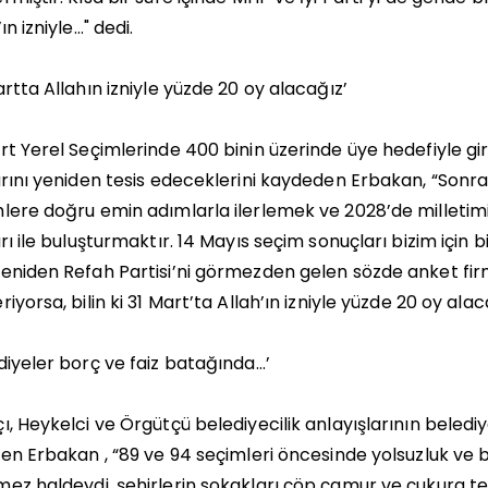
ın izniyle…" dedi.
artta Allahın izniyle yüzde 20 oy alacağız’
rt Yerel Seçimlerinde 400 binin üzerinde üye hedefiyle gir
arını yeniden tesis edeceklerini kaydeden Erbakan, “Sonra
lere doğru emin adımlarla ilerlemek ve 2028’de milletimiz
arı ile buluşturmaktır. 14 Mayıs seçim sonuçları bizim için b
eniden Refah Partisi’ni görmezden gelen sözde anket fir
riyorsa, bilin ki 31 Mart’ta Allah’ın izniyle yüzde 20 oy ala
diyeler borç ve faiz batağında…’
ı, Heykelci ve Örgütçü belediyecilik anlayışlarının belediy
ten Erbakan , “89 ve 94 seçimleri öncesinde yolsuzluk ve
ez haldeydi, şehirlerin sokakları çöp çamur ve çukura te