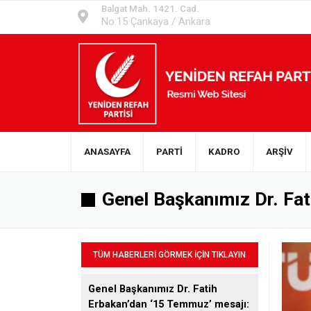
Balgat Mah. 1421. Cad.
No:15 Çankaya / Ankara
ANASAYFA
PARTİ
KADRO
ARŞİV
Genel Başkanımız Dr. Fati
TÜM HABERLERİ GÖRMEK İÇİN TIKLAYIN
Genel Başkanımız Dr. Fatih
Erbakan’dan ‘15 Temmuz’ mesajı: