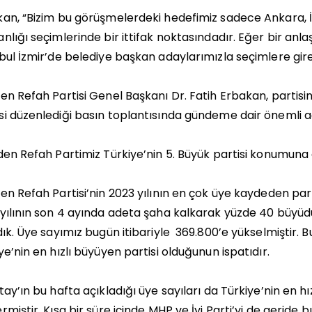
an, “Bizim bu görüşmelerdeki hedefimiz sadece Ankara, İ
nlığı seçimlerinde bir ittifak noktasındadır. Eğer bir an
bul İzmir’de belediye başkan adaylarımızla seçimlere gire
en Refah Partisi Genel Başkanı Dr. Fatih Erbakan, partisini
i düzenlediği basın toplantısında gündeme dair önemli a
den Refah Partimiz Türkiye’nin 5. Büyük partisi konumuna 
en Refah Partisi’nin 2023 yılının en çok üye kaydeden part
yılının son 4 ayında adeta şaha kalkarak yüzde 40 büyüdü
dık. Üye sayımız bugün itibariyle 369.800’e yükselmiştir.
ye’nin en hızlı büyüyen partisi olduğunun ispatıdır.
tay’ın bu hafta açıkladığı üye sayıları da Türkiye’nin en 
rmiştir. Kısa bir süre içinde MHP ve İyi Parti’yi de geride b