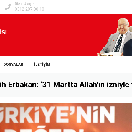
Bize Ulaşın
0312 287 00 10
DOSYALAR
İLETİŞİM
h Erbakan: ‘31 Martta Allah'ın izniyle