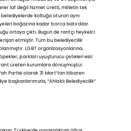
er laf değil hizmet üretti, milletin tek
 belediyelerde koltuğa oturan aynı
iyeleri boğazına kadar borca batırdılar.
duğu ortaya çıktı. Bugün de rantçı heykelci
erişan etmiştir. Tüm bu belediyecilik
planmıştır. LGBT organizasyonlarına,
köpekler, parkları uyuşturucu çeteleri esir
a rant üreten kurumlara dönüşmüştür.
ah Partisi olarak 31 Mart’tan itibaren
ediye başkanlarımızla, “Ahlaklı Belediyecilik”
kan, Türkiye’de parasızlıktan öğün