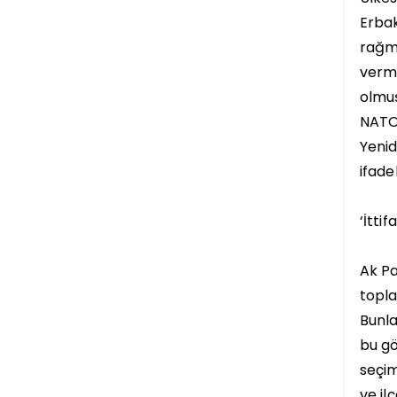
Erbak
rağme
verme
olmuş
NATO’
Yenid
ifadel
‘İtti
Ak Pa
topla
Bunla
bu gö
seçim
ve il