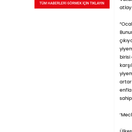
TÜM HABERLERİ GÖRMEK İÇİN TIKLAYIN
atlay
“Ocak
Bunun
çıkıy
yiyem
biris
karşı
yiye
artar
enfla
sahip
‘Mecl
Ülkes