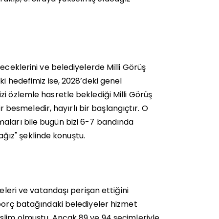
eceklerini ve belediyelerde Milli Görüş
ki hedefimiz ise, 2028’deki genel
i özlemle hasretle beklediği Milli Görüş
ir besmeledir, hayırlı bir başlangıçtır. O
maları bile bugün bizi 6-7 bandında
cağız" şeklinde konuştu.
eleri ve vatandaşı perişan ettiğini
 borç batağındaki belediyeler hizmet
slim olmuştu. Ancak 89 ve 94 seçimleriyle