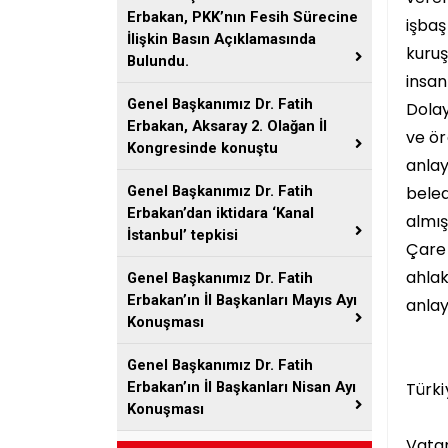
Erbakan, PKK’nın Fesih Sürecine
işbaş
İlişkin Basın Açıklamasında
kuruş
Bulundu.
insan
Genel Başkanımız Dr. Fatih
Dolay
Erbakan, Aksaray 2. Olağan İl
ve ör
Kongresinde konuştu
anlay
beled
Genel Başkanımız Dr. Fatih
Erbakan’dan iktidara ‘Kanal
almış
İstanbul’ tepkisi
Çare 
ahlak
Genel Başkanımız Dr. Fatih
Erbakan’ın İl Başkanları Mayıs Ayı
anlay
Konuşması
Genel Başkanımız Dr. Fatih
Türki
Erbakan’ın İl Başkanları Nisan Ayı
Konuşması
Vatan