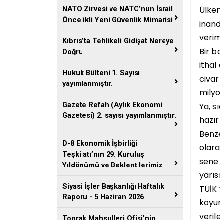
Ülkem
NATO Zirvesi ve NATO’nun İsrail
Öncelikli Yeni Güvenlik Mimarisi
inand
verim
Kıbrıs’ta Tehlikeli Gidişat Nereye
Bir b
Doğru
ithal
Hukuk Bülteni 1. Sayısı
civar
yayımlanmıştır.
milyo
Gazete Refah (Aylık Ekonomi
Ya, s
Gazetesi) 2. sayısı yayımlanmıştır.
hazır
Benze
D-8 Ekonomik İşbirliği
olara
Teşkilatı’nın 29. Kuruluş
sene 
Yıldönümü ve Beklentilerimiz
yarıs
Siyasi İşler Başkanlığı Haftalık
TÜİK 
Raporu - 5 Haziran 2026
koyun
veril
Toprak Mahsulleri Ofisi’nin