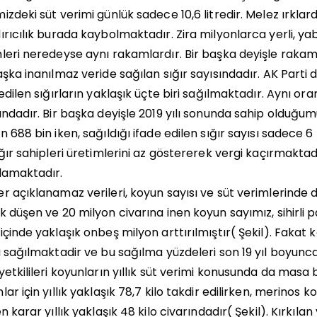
izdeki süt verimi günlük sadece 10,6 litredir. Melez ırklarda
ırıcılık burada kaybolmaktadır. Zira milyonlarca yerli, yaba
leri neredeyse aynı rakamlardır. Bir başka deyişle rakaml
aşka inanılmaz veride sağılan sığır sayısındadır. AK Par
 edilen sığırların yaklaşık üçte biri sağılmaktadır. Aynı or
ındadır. Bir başka deyişle 2019 yılı sonunda sahip olduğumuz
n 688 bin iken, sağıldığı ifade edilen sığır sayısı sadece 6
ığır sahipleri üretimlerini az göstererek vergi kaçırmakta
lamaktadır.
r açıklanamaz verileri, koyun sayısı ve süt verimlerinde 
k düşen ve 20 milyon civarına inen koyun sayımız, sihirl
içinde yaklaşık onbeş milyon arttırılmıştır( Şekil). Fakat
ı sağılmaktadir ve bu sağılma yüzdeleri son 19 yıl boyunca
yetkilileri koyunların yıllık süt verimi konusunda da mas
lar için yıllık yaklaşık 78,7 kilo takdir edilirken, merinos 
en karar yıllık yaklaşık 48 kilo civarındadır( Şekil). Kırkılan