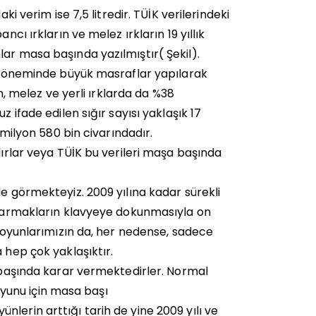
ki verim ise 7,5 litredir. TÜİK verilerindeki
ncı ırkların ve melez ırkların 19 yıllık
ar masa başında yazılmıştır( Şekil).
ti döneminde büyük masraflar yapılarak
an, melez ve yerli ırklarda da %38
 ifade edilen sığır sayısı yaklaşık 17
 milyon 580 bin civarındadır.
dırlar veya TÜİK bu verileri maşa başında
de görmekteyiz. 2009 yılına kadar sürekli
i parmakların klavyeye dokunmasıyla on
 koyunlarımızın da, her nedense, sadece
 hep çok yaklaşıktır.
a başında karar vermektedirler. Normal
koyunu için masa başı
 yünlerin arttığı tarih de yine 2009 yılı ve