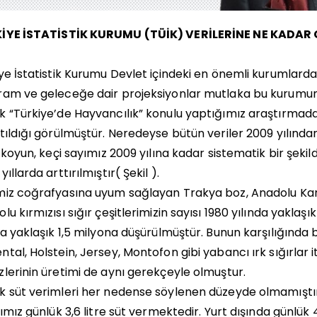
İYE İSTATİSTİK KURUMU (TÜİK) VERİLERİNE NE KADAR 
ye İstatistik Kurumu Devlet içindeki en önemli kurumlarda
am ve geleceğe dair projeksiyonlar mutlaka bu kurumun ve
 “Türkiye’de Hayvancılık” konulu yaptığımız araştırmada 
tıldığı görülmüştür. Neredeyse bütün veriler 2009 yılından 
, koyun, keçi sayımız 2009 yılına kadar sistematik bir şeki
yıllarda arttırılmıştır( Şekil ).
iz coğrafyasına uyum sağlayan Trakya boz, Anadolu Kar
lu kırmızısı sığır çeşitlerimizin sayısı 1980 yılında yaklaş
da yaklaşık 1,5 milyona düşürülmüştür. Bunun karşılığında
tal, Holstein, Jersey, Montofon gibi yabancı ırk sığırlar itha
lerinin üretimi de aynı gerekçeyle olmuştur.
k süt verimleri her nedense söylenen düzeyde olmamıştı
rımız günlük 3,6 litre süt vermektedir. Yurt dışında günlük 