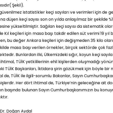
sıdır( Şekil).
güvenilmez istatistikler keçi sayıları ve verimleri için de ge
na düşen keçi sayısı son on yılda anlaşılmaz bir şekilde %11
esine yükseltilmiştir. Sağılan keçi sayısı da sistematik ola
de Kıl keçileri için masa başı takdir edilen süt verimi 19 yıl 
iken, bu değer Ankara keçileri için değişmeden 35 kilo olarak
kilde masa başı verilen örnekler, birçok sektörde çok fazla
ktedir. Bunlardan ilki, Ülkemizdeki sığır, koyun keçi sayıla
i ihtimal, TÜİK yetkililerinin ehil kişilerden oluşmadığı yön
ki TÜİK Başkanları, İktidara şirin gözükmek için böyle bi
al de, TÜİK ile ilgili-sorumlu Bakanlar, Sayın Cumhurbaş
işlerdir. Her dört ihtimal de, Türkiye’nin geleceğine ait d
ın başında bulunan Sayın Cumhurbaşkanımızın bu konuyu 
ktır.
 Dr. Doğan Aydal