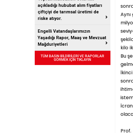
sonra
açıkladığı hububat alım fiyatları
çiftçiyi de tarımsal üretimi de
Aynı 
riske atıyor.
milyo
seviy
Engelli Vatandaşlarımızın
Yaşadığı Rapor, Maaş ve Mevzuat
şekil
Mağduriyetleri
kilo 
Bu şe
TÜM BASIN BİLDİRİLERİ VE RAPORLAR
GÖRMEK İÇİN TIKLAYIN
gelme
İkinc
sonra
ihtim
istem
İcran
olaca
Prof.