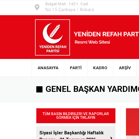
Balgat Mah. 1421. Cad.
No:15 Çankaya / Ankara
ANASAYFA
PARTİ
KADRO
ARŞİV
GENEL BAŞKAN YARDIMC
TÜM BASIN BİLDİRİLERİ VE RAPORLAR
GÖRMEK İÇİN TIKLAYIN
Siyasi İşler Başkanlığı Haftalık