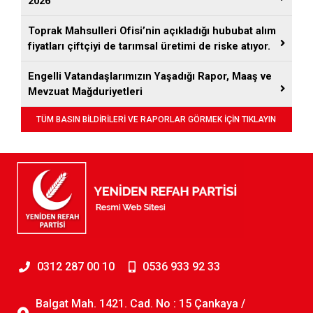
2026
Toprak Mahsulleri Ofisi’nin açıkladığı hububat alım
fiyatları çiftçiyi de tarımsal üretimi de riske atıyor.
Engelli Vatandaşlarımızın Yaşadığı Rapor, Maaş ve
Mevzuat Mağduriyetleri
TÜM BASIN BİLDİRİLERİ VE RAPORLAR GÖRMEK İÇİN TIKLAYIN
0312 287 00 10
0536 933 92 33
Balgat Mah. 1421. Cad. No : 15 Çankaya /