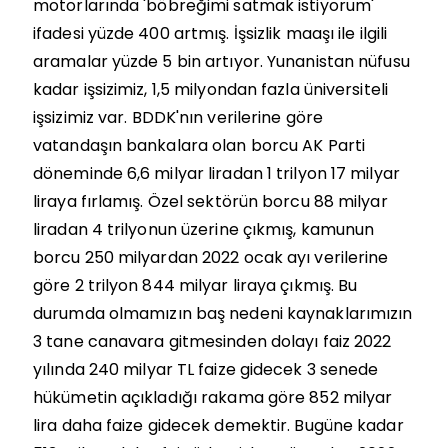
motorlarında 'böbreğimi satmak istiyorum'
ifadesi yüzde 400 artmış. İşsizlik maaşı ile ilgili
aramalar yüzde 5 bin artıyor. Yunanistan nüfusu
kadar işsizimiz, 1,5 milyondan fazla üniversiteli
işsizimiz var. BDDK'nın verilerine göre
vatandaşın bankalara olan borcu AK Parti
döneminde 6,6 milyar liradan 1 trilyon 17 milyar
liraya fırlamış. Özel sektörün borcu 88 milyar
liradan 4 trilyonun üzerine çıkmış, kamunun
borcu 250 milyardan 2022 ocak ayı verilerine
göre 2 trilyon 844 milyar liraya çıkmış. Bu
durumda olmamızın baş nedeni kaynaklarımızın
3 tane canavara gitmesinden dolayı faiz 2022
yılında 240 milyar TL faize gidecek 3 senede
hükümetin açıkladığı rakama göre 852 milyar
lira daha faize gidecek demektir. Bugüne kadar