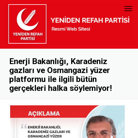
PARTİ TÜZÜĞÜ
GENEL BAŞKAN
PARTİ PROGRAMI
MYK
GELİR GİDER
MKYK
Enerji Bakanlığı, Karadeniz
gazları ve Osmangazi yüzer
KURUMSAL KİMLİK
DİSİPLİN KURULU
platformu ile ilgili bütün
BANKA HESAP NUMARALARI
KADIN KOLLARI
gerçekleri halka söylemiyor!
GENÇLİK KOLLARI
KURUCULAR KURULU
İL BAŞKANLARI