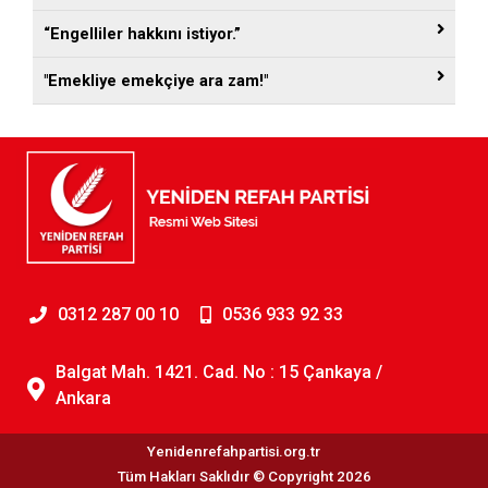
“Engelliler hakkını istiyor.”
"Emekliye emekçiye ara zam!"
0312 287 00 10
0536 933 92 33
Balgat Mah. 1421. Cad. No : 15 Çankaya /
Ankara
Yenidenrefahpartisi.org.tr
Tüm Hakları Saklıdır © Copyright 2026