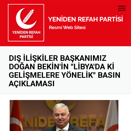
PARTİ TÜZÜĞÜ
GENEL BAŞKAN
PARTİ PROGRAMI
MYK
GELİR GİDER
MKYK
DIŞ İLİŞKİLER BAŞKANIMIZ
DOĞAN BEKİN'İN "LİBYA'DA Kİ
KURUMSAL KİMLİK
DİSİPLİN KURULU
GELİŞMELERE YÖNELİK" BASIN
BANKA HESAP NUMARALARI
KADIN KOLLARI
AÇIKLAMASI
GENÇLİK KOLLARI
KURUCULAR KURULU
İL BAŞKANLARI