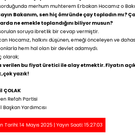
 sorduğunda merhum muhterem Erbakan Hocamız o Baka
yın Bakanım, sen hiç ömründe çay topladın mı? Çayı
larda ne emekle toplandığını biliyor musun?
sorulan soruya ibretlik bir cevap vermiştir.
an Hocamız, halkını düşünen, emeği önceleyen ve dahası ü
 onlarla hem hal olan bir devlet adamıydı.
 olarak;
verilen bu fiyat üretici ile alay etmektir. Fiyatın a
k,çok yazık!
l ÇOLAK
en Refah Partisi
l Başkan Yardımcısı
n Tarihi: 14 Mayıs 2025 | Yayın Saati: 15:27:03