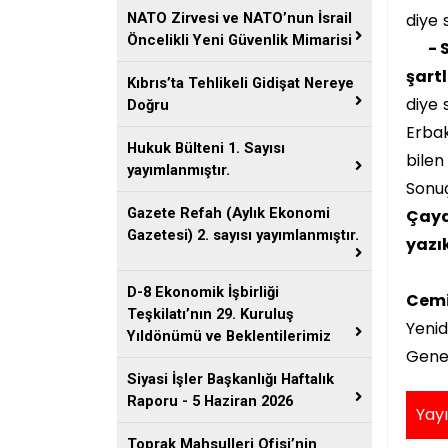
diye
NATO Zirvesi ve NATO’nun İsrail
Öncelikli Yeni Güvenlik Mimarisi
- Sa
şart
Kıbrıs’ta Tehlikeli Gidişat Nereye
diye 
Doğru
Erbak
Hukuk Bülteni 1. Sayısı
bilen
yayımlanmıştır.
Sonuç
Gazete Refah (Aylık Ekonomi
Çaya 
Gazetesi) 2. sayısı yayımlanmıştır.
yazı
D-8 Ekonomik İşbirliği
Cemi
Teşkilatı’nın 29. Kuruluş
Yenid
Yıldönümü ve Beklentilerimiz
Gene
Siyasi İşler Başkanlığı Haftalık
Raporu - 5 Haziran 2026
Yayı
Toprak Mahsulleri Ofisi’nin