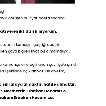
uş!
 layık görülen bu fiyat adeta sadaka
yatı veren iktidarı kınıyorum.
 astarının kumaşını geçtiği apaçık
len çaya biçilen fiyat bu olmamalıydı.
a kemençelerle açıklanan çay fiyatı şimdi
jı şeklinde açıklanıyor. Ne diyelim,
isini alaya almaktır, hafife almaktır.
Dr. Necmettin Erbakan Hocamız o
t bakanı Erbakan Hocamıza: