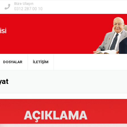
Bize Ulaşın
0312 287 00 10
DOSYALAR
İLETİŞİM
yat