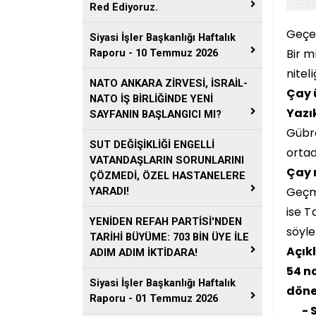
Red Ediyoruz.
Geçen
Siyasi İşler Başkanlığı Haftalık
Bir m
Raporu - 10 Temmuz 2026
nitel
NATO ANKARA ZİRVESİ, İSRAİL-
Çay ü
NATO İŞ BİRLİĞİNDE YENİ
Yazı
SAYFANIN BAŞLANGICI MI?
Gübre
SUT DEĞİŞİKLİĞİ ENGELLİ
ortad
VATANDAŞLARIN SORUNLARINI
Çay 
ÇÖZMEDİ, ÖZEL HASTANELERE
Geçmi
YARADI!
ise T
YENİDEN REFAH PARTİSİ'NDEN
söyle
TARİHİ BÜYÜME: 703 BİN ÜYE İLE
Açık
ADIM ADIM İKTİDARA!
54 n
Siyasi İşler Başkanlığı Haftalık
döne
Raporu - 01 Temmuz 2026
- Sa