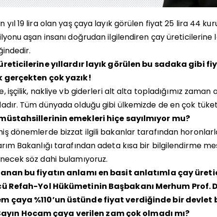
 yıl 19 lira olan yaş çaya layık görülen fiyat 25 lira 44 kur
ilyonu aşan insanı doğrudan ilgilendiren çay üreticilerine
iğindedir.
reticilerine yıllardır layık görülen bu sadaka gibi fi
k gerçekten çok yazık!
, işçilik, nakliye vb giderleri alt alta topladığımız zaman
adır. Tüm dünyada olduğu gibi ülkemizde de en çok tüketi
müstahsillerinin emekleri hiçe sayılmıyor mu?
ş dönemlerde bizzat ilgili bakanlar tarafından horonlarl
arım Bakanlığı tarafından adeta kısa bir bilgilendirme mesa
necek söz dahi bulamıyoruz.
lanan bu fiyatın anlamı en basit anlatımla çay üretic
cü Refah-Yol Hükümetinin Başbakanı Merhum Prof. 
m çaya %110’un üstünde fiyat verdiğinde bir devle
yın Hocam çaya verilen zam çok olmadı mı?