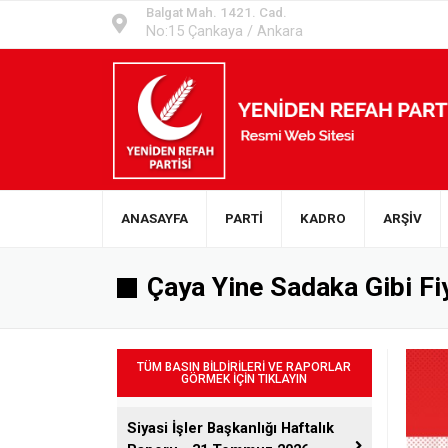
Balgat Mah. 1421. Cad.
No:15 Çankaya / Ankara
ANASAYFA
PARTİ
KADRO
ARŞİV
Çaya Yine Sadaka Gibi Fi
TÜM BASIN BİLDİRİLERİ VE RAPORLAR
GÖRMEK İÇİN TIKLAYIN
Siyasi İşler Başkanlığı Haftalık