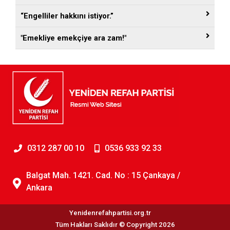
“Engelliler hakkını istiyor.”
"Emekliye emekçiye ara zam!"
0312 287 00 10
0536 933 92 33
Balgat Mah. 1421. Cad. No : 15 Çankaya /
Ankara
Yenidenrefahpartisi.org.tr
Tüm Hakları Saklıdır © Copyright 2026