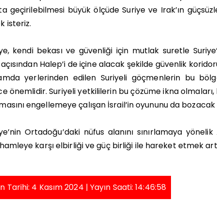
a geçirilebilmesi büyük ölçüde Suriye ve Irak’ın güçsüzl
 isteriz.
ye, kendi bekası ve güvenliği için mutlak suretle Suri
i açısından Halep’i de içine alacak şekilde güvenlik korid
amda yerlerinden edilen Suriyeli göçmenlerin bu bölgey
e önemlidir. Suriyeli yetkililerin bu çözüme ikna olmaları, 
asını engellemeye çalışan İsrail’in oyununu da bozacak ni
ye’nin Ortadoğu’daki nüfus alanını sınırlamaya yönelik
 hamleye karşı elbirliği ve güç birliği ile hareket etmek ar
n Tarihi: 4 Kasım 2024 | Yayın Saati: 14:46:58