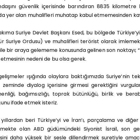
daşını güvenlik içerisinde barındıran 8835 kilometre 
da yer alan muhalifleri muhatap kabul etmemesinden ka
akıma Suriye Devlet Başkanı Esed, bu bölgede Türkiye’yi 
r Suriye Ordusu) ve muhalifleri terörist olarak imleme
ile bir araya gelememe konusunda gelinen son noktayı; “B
 etmesinin nedeni de bu olsa gerek.
elişmeler ışığında olaylara baktığımızda Suriye’nin tek
i zeminde diyalog içerisine girmesi gerektiğini vurgul
enliği, bağımsızlığı, toprak bütünlüğü, birlik ve bera
unu ifade etmek isteriz.
yıllardan beri Türkiye’yi ve İran’ı, parçalama ve diğer
tmekte olan ABD güdümündeki Siyonist İsrail, son ge
sini daha yüksek bir sesle dillendirmek suretiyle ama