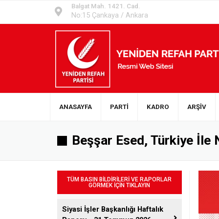
Balgat Mah. 1421. Cad.
No:15 Çankaya / Ankara
ANASAYFA
PARTİ
KADRO
ARŞİV
Beşşar Esed, Türkiye İle
TÜM BASIN BİLDİRİLERİ VE RAPORLAR
GÖRMEK İÇİN TIKLAYIN
Siyasi İşler Başkanlığı Haftalık