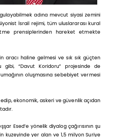
uygulayabilmek adına mevcut siyasi zemini
onist İsrail rejimi, tüm uluslararası kural
etme prensiplerinden hareket etmekte
nin aracı haline gelmesi ve sık sık güçten
gibi, “Davut Koridoru” projesinde de
r yumağının oluşmasına sebebiyet vermesi
ole edip, ekonomik, askeri ve güvenlik açıdan
adır.
şar Esed’e yönelik diyalog çağırısının şu
 kuzeyinde yer alan ve 1,5 milyon Suriye