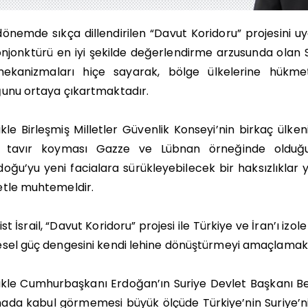
önemde sıkça dillendirilen “Davut Koridoru” projesini 
njonktürü en iyi şekilde değerlendirme arzusunda olan Siy
ekanizmaları hiçe sayarak, bölge ülkelerine hükm
unu ortaya çıkartmaktadır.
ikle Birleşmiş Milletler Güvenlik Konseyi’nin birkaç ülke
 tavır koyması Gazze ve Lübnan örneğinde olduğu 
oğu’yu yeni facialara sürükleyebilecek bir haksızlıkla
etle muhtemeldir.
ist İsrail, “Davut Koridoru” projesi ile Türkiye ve İran’ı iz
sel güç dengesini kendi lehine dönüştürmeyi amaçlamakt
ikle Cumhurbaşkanı Erdoğan’ın Suriye Devlet Başkanı Beş
da kabul görmemesi büyük ölçüde Türkiye’nin Suriye’nin