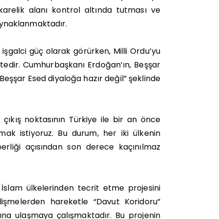
karelik alanı kontrol altında tutması ve
ynaklanmaktadır.
işgalci güç olarak görürken, Milli Ordu’yu
ktedir. Cumhurbaşkanı Erdoğan’ın, Beşşar
eşşar Esed diyaloğa hazır değil” şeklinde
 çıkış noktasının Türkiye ile bir an önce
amak istiyoruz. Bu durum, her iki ülkenin
berliği açısından son derece kaçınılmaz
 İslam ülkelerinden tecrit etme projesini
lişmelerden hareketle “Davut Koridoru”
cına ulaşmaya çalışmaktadır. Bu projenin