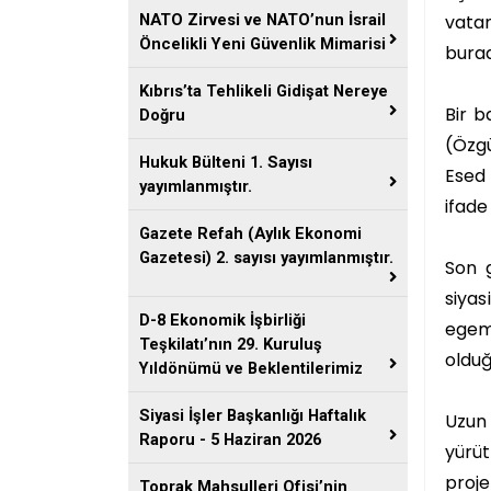
vatan
NATO Zirvesi ve NATO’nun İsrail
Öncelikli Yeni Güvenlik Mimarisi
bura
Kıbrıs’ta Tehlikeli Gidişat Nereye
Bir b
Doğru
(Özgü
Hukuk Bülteni 1. Sayısı
Esed 
yayımlanmıştır.
ifade
Gazete Refah (Aylık Ekonomi
Gazetesi) 2. sayısı yayımlanmıştır.
Son g
siyas
D-8 Ekonomik İşbirliği
egem
Teşkilatı’nın 29. Kuruluş
olduğ
Yıldönümü ve Beklentilerimiz
Siyasi İşler Başkanlığı Haftalık
Uzun 
Raporu - 5 Haziran 2026
yürü
proje
Toprak Mahsulleri Ofisi’nin