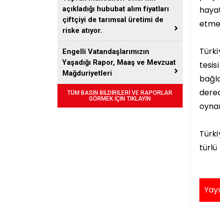
hayat
açıkladığı hububat alım fiyatları
çiftçiyi de tarımsal üretimi de
etmek
riske atıyor.
Türki
Engelli Vatandaşlarımızın
Yaşadığı Rapor, Maaş ve Mevzuat
tesis
Mağduriyetleri
bağl
derec
TÜM BASIN BİLDİRİLERİ VE RAPORLAR
GÖRMEK İÇİN TIKLAYIN
oynam
Türki
türlü
Yayı