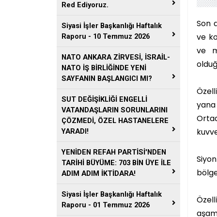
Red Ediyoruz.
Son d
Siyasi İşler Başkanlığı Haftalık
ve ko
Raporu - 10 Temmuz 2026
ve m
NATO ANKARA ZİRVESİ, İSRAİL-
olduğ
NATO İŞ BİRLİĞİNDE YENİ
SAYFANIN BAŞLANGICI MI?
Özell
SUT DEĞİŞİKLİĞİ ENGELLİ
yana
VATANDAŞLARIN SORUNLARINI
Ortad
ÇÖZMEDİ, ÖZEL HASTANELERE
kuvv
YARADI!
YENİDEN REFAH PARTİSİ'NDEN
Siyon
TARİHİ BÜYÜME: 703 BİN ÜYE İLE
bölge
ADIM ADIM İKTİDARA!
Siyasi İşler Başkanlığı Haftalık
Özell
Raporu - 01 Temmuz 2026
aşama