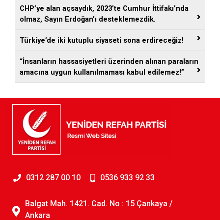
CHP’ye alan açsaydık, 2023’te Cumhur İttifakı’nda
olmaz, Sayın Erdoğan’ı desteklemezdik.
Türkiye’de iki kutuplu siyaseti sona erdireceğiz!
“İnsanların hassasiyetleri üzerinden alınan paraların
amacına uygun kullanılmaması kabul edilemez!”
0312 287 00 10
0536 933 92 33
Balgat Mah. 1421. Cad. No : 15 Çankaya /
Ankara