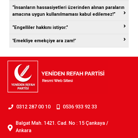
“İnsanların hassasiyetleri üzerinden alınan paraların
amacına uygun kullanılmaması kabul edilemez!”
“Engelliler hakkını istiyor.”
"Emekliye emekçiye ara zam!"
0312 287 00 10
0536 933 92 33
Balgat Mah. 1421. Cad. No : 15 Çankaya /
Ankara