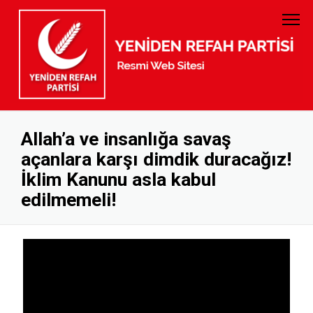
PARTİ TÜZÜĞÜ
GENEL BAŞKAN
PARTİ PROGRAMI
MYK
GELİR GİDER
MKYK
Allah’a ve insanlığa savaş
açanlara karşı dimdik duracağız!
KURUMSAL KİMLİK
DİSİPLİN KURULU
İklim Kanunu asla kabul
BANKA HESAP NUMARALARI
KADIN KOLLARI
edilmemeli!
GENÇLİK KOLLARI
KURUCULAR KURULU
İL BAŞKANLARI