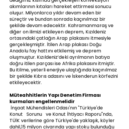
dediğimiz kısımda gerçekleşen konveksiyon
akımlarının kıtaları hareket ettirmesi sonucu
oluşur. Milyonlarca yıldır devam eden bir
süreçtir ve bundan sonrada kaçınılmaz bir
şekilde devam edecektir. Kahramanmaraş ve
diğer on ilimizi etkileyen deprem, Kızıldeniz
ortasındaki çatlağın Arap plakasını itmesiyle
gerçekleşmiştir. İtilen Arap plakası Doğu
Anadolu fay hattını etkilemiş ve deprem
oluşmuştur. Kızıldeniz’deki ayrılmanın batıya
doğru itilen parçası ise Afrika plakasını itmiştir.
Bu itilme, yeterli enerjiye ulaştığında kaçınılmaz
bir şekilde Kıbrıs adasını ve İskenderun körfezini
etkileyecektir.
Müteahhitlerin Yapı Denetim Firması
kurmaları engellenmelidir
İnşaat Mühendisleri Odası'nın "Türkiye'de
Konut Sorunu ve Konut İhtiyacı Raporu"nda,
TÜİK verilerine göre Türkiye'de yaklaşık, köyler
dahil,15 milyon civarında yapı stoku bulunduğu