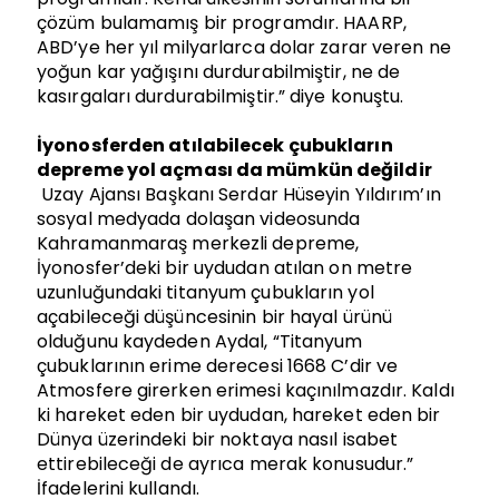
çözüm bulamamış bir programdır. HAARP,
ABD’ye her yıl milyarlarca dolar zarar veren ne
yoğun kar yağışını durdurabilmiştir, ne de
kasırgaları durdurabilmiştir.” diye konuştu.
İyonosferden atılabilecek çubukların
depreme yol açması da mümkün değildir
Uzay Ajansı Başkanı Serdar Hüseyin Yıldırım’ın
sosyal medyada dolaşan videosunda
Kahramanmaraş merkezli depreme,
İyonosfer’deki bir uydudan atılan on metre
uzunluğundaki titanyum çubukların yol
açabileceği düşüncesinin bir hayal ürünü
olduğunu kaydeden Aydal, “Titanyum
çubuklarının erime derecesi 1668 C’dir ve
Atmosfere girerken erimesi kaçınılmazdır. Kaldı
ki hareket eden bir uydudan, hareket eden bir
Dünya üzerindeki bir noktaya nasıl isabet
ettirebileceği de ayrıca merak konusudur.”
İfadelerini kullandı.