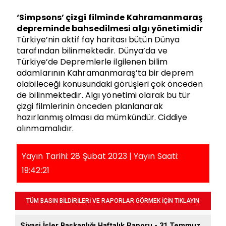
‘Simpsons’ çizgi filminde Kahramanmaraş
depreminde bahsedilmesi algı yönetimidir
Türkiye’nin aktif fay haritası bütün Dünya
tarafından bilinmektedir. Dünya’da ve
Türkiye’de Depremlerle ilgilenen bilim
adamlarının Kahramanmaraş’ta bir deprem
olabileceği konusundaki görüşleri çok önceden
de bilinmektedir. Algı yönetimi olarak bu tür
çizgi filmlerinin önceden planlanarak
hazırlanmış olması da mümkündür. Ciddiye
alınmamalıdır.
Yayın Tarihi: 28 Şubat 2023 | Yayın Saati:
19:42:21
TÜM BASIN BİLDİRİLERİ VE RAPORLAR GÖRMEK İÇİN TIKLAYIN
Siyasi İşler Başkanlığı Haftalık Raporu - 31 Temmuz