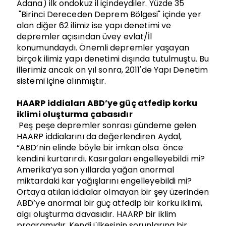
Adana) ilk ondokuz il içindeydiler. Yüzde 35
"Birinci Dereceden Deprem Bölgesi" içinde yer
alan diğer 62 ilimiz ise yapı denetimi ve
depremler açısından üvey evlat/İl
konumundaydı. Önemli depremler yaşayan
birçok ilimiz yapı denetimi dışında tutulmuştu. Bu
illerimiz ancak on yıl sonra, 2011'de Yapı Denetim
sistemi içine alınmıştır.
HAARP iddiaları ABD’ye güç atfedip korku
iklimi oluşturma çabasıdır
Peş peşe depremler sonrası gündeme gelen
HAARP iddialarını da değerlendiren Aydal,
“ABD’nin elinde böyle bir imkan olsa önce
kendini kurtarırdı. Kasırgaları engelleyebildi mi?
Amerika’ya son yıllarda yağan anormal
miktardaki kar yağışlarını engelleyebildi mi?
Ortaya atılan iddialar olmayan bir şey üzerinden
ABD’ye anormal bir güç atfedip bir korku iklimi,
algı oluşturma davasıdır. HAARP bir iklim
programıdır. Kendi ülkesinin sorunlarına bir