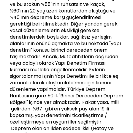
ve bu stokun %55'inin ruhsatsız ve kaçak,
%60'ının 20 yaş üzeri konutlardan oluştuğu ve
%40'ının depreme karşı güçlendirilmesi
gerektiği belirtilmektedir. Diğer yandan gerek
yasal düzenlemelerin eksikliği gerekse
denetimlerdeki boşluklar, sağlıksız yerleşim
alanlarının önünü açmakta ve bu noktada "yapı
denetimi" konusu birinci dereceden önem
taşımaktadır. Ancak, Müteahhitlerin doğrudan
veya dolaylı olarak Yapı Denetim Firması
kurması mutlaka engellenmelidir. Evlerin
sigortalanma işinin Yapı Denetimi ile birlikte eş
zamanlı olarak oluşturulabilmesi için kanuni
düzenleme yapılmalıdır. Türkiye Deprem
Haritasına göre 50 il, "Birinci Dereceden Deprem
Bölgesi" içinde yer almaktadır. Fakat yasa, milli
gelirden %67 gibi en yüksek pay alan 19 ili
kapsamış, yapı denetimini ticarileştirme /
özelleştirmeye en uygun iller seçilmiştir.
Deprem olan on ilden sadece ikisi (Hatay ve