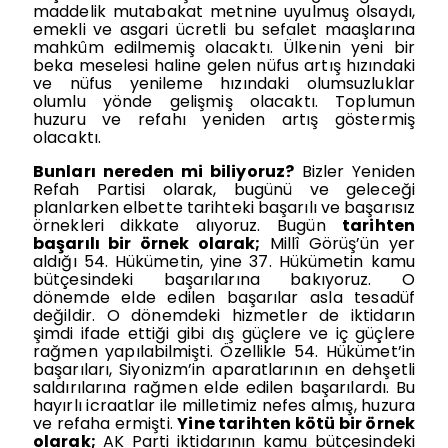
maddelik mutabakat metnine uyulmuş olsaydı,
emekli ve asgari ücretli bu sefalet maaşlarına
mahkûm edilmemiş olacaktı. Ülkenin yeni bir
beka meselesi haline gelen nüfus artış hızındaki
ve nüfus yenileme hızındaki olumsuzluklar
olumlu yönde gelişmiş olacaktı. Toplumun
huzuru ve refahı yeniden artış göstermiş
olacaktı.
Bunları nereden mi biliyoruz?
Bizler Yeniden
Refah Partisi olarak, bugünü ve geleceği
planlarken elbette tarihteki başarılı ve başarısız
örnekleri dikkate alıyoruz. Bugün
tarihten
başarılı bir örnek olarak;
Millî Görüş’ün yer
aldığı 54. Hükümetin, yine 37. Hükümetin kamu
bütçesindeki başarılarına bakıyoruz. O
dönemde elde edilen başarılar asla tesadüf
değildir. O dönemdeki hizmetler de iktidarın
şimdi ifade ettiği gibi dış güçlere ve iç güçlere
rağmen yapılabilmişti. Özellikle 54. Hükümet’in
başarıları, Siyonizm’in aparatlarının en dehşetli
saldırılarına rağmen elde edilen başarılardı. Bu
hayırlı icraatlar ile milletimiz nefes almış, huzura
ve refaha ermişti.
Yine tarihten kötü bir örnek
olarak;
AK Parti iktidarının kamu bütçesindeki