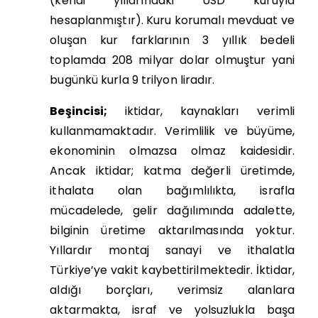
(kendi yıllarındaki USD kuruyla
hesaplanmıştır). Kuru korumalı mevduat ve
oluşan kur farklarının 3 yıllık bedeli
toplamda 208 milyar dolar olmuştur yani
bugünkü kurla 9 trilyon liradır.
Beşincisi;
iktidar,
kaynakları verimli
kullanmamaktadır. Verimlilik ve büyüme,
ekonominin olmazsa olmaz kaidesidir.
Ancak iktidar; katma değerli üretimde,
ithalata olan bağımlılıkta, israfla
mücadelede, gelir dağılımında adalette,
bilginin üretime aktarılmasında yoktur.
Yıllardır montaj sanayi ve ithalatla
Türkiye’ye vakit kaybettirilmektedir. İktidar,
aldığı borçları, verimsiz alanlara
aktarmakta, israf ve yolsuzlukla başa