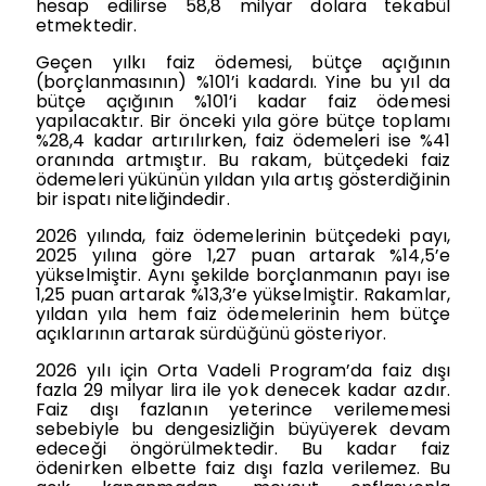
hesap edilirse 58,8 milyar dolara tekabül
etmektedir.
Geçen yılkı faiz ödemesi, bütçe açığının
(borçlanmasının) %101’i kadardı. Yine bu yıl da
bütçe açığının %101’i kadar faiz ödemesi
yapılacaktır. Bir önceki yıla göre bütçe toplamı
%28,4 kadar artırılırken, faiz ödemeleri ise %41
oranında artmıştır. Bu rakam, bütçedeki faiz
ödemeleri yükünün yıldan yıla artış gösterdiğinin
bir ispatı niteliğindedir.
2026 yılında, faiz ödemelerinin bütçedeki payı,
2025 yılına göre 1,27 puan artarak %14,5’e
yükselmiştir. Aynı şekilde borçlanmanın payı ise
1,25 puan artarak %13,3’e yükselmiştir. Rakamlar,
yıldan yıla hem faiz ödemelerinin hem bütçe
açıklarının artarak sürdüğünü gösteriyor.
2026 yılı için Orta Vadeli Program’da faiz dışı
fazla 29 milyar lira ile yok denecek kadar azdır.
Faiz dışı fazlanın yeterince verilememesi
sebebiyle bu dengesizliğin büyüyerek devam
edeceği öngörülmektedir. Bu kadar faiz
ödenirken elbette faiz dışı fazla verilemez. Bu