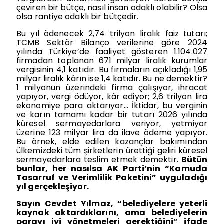
çeviren bir bütçe, nasıl insan odaklı olabilir? Olsa
olsa rantiye odaklı bir bütçedir.
Bu yıl ödenecek 2,74 trilyon liralık faiz tutarı;
TCMB Sektör Bilanço verilerine göre 2024
yılında Türkiye’de faaliyet gösteren 1.104.027
firmadan toplanan 671 milyar liralık kurumlar
vergisinin 4,1 katıdır. Bu firmaların açıkladığı 1,95
milyar liralık kârın ise 1,4 katıdır. Bu ne demektir?
1 milyonun üzerindeki firma çalışıyor, ihracat
yapıyor, vergi ödüyor, kâr ediyor; 2,6 trilyon lira
ekonomiye para aktarıyor… İktidar, bu verginin
ve karın tamamı kadar bir tutarı 2026 yılında
küresel sermayedarlara veriyor, yetmiyor
üzerine 123 milyar lira da ilave ödeme yapıyor.
Bu örnek, elde edilen kazançlar bakımından
ülkemizdeki tüm şirketlerin ürettiği geliri küresel
sermayedarlara teslim etmek demektir.
Bütün
bunlar, her nasılsa AK Parti’nin “Kamuda
Tasarruf ve Verimlilik Paketini” uyguladığı
yıl gerçekleşiyor.
Sayın Cevdet Yılmaz, “belediyelere yeterli
kaynak aktardıklarını, ama belediyelerin
parayı iyi yönetmeleri gerektiğini” ifade