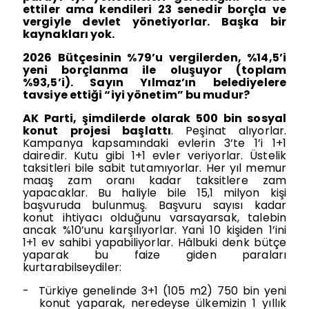
ettiler ama kendileri 23 senedir borçla ve
vergiyle devlet yönetiyorlar. Başka bir
kaynakları yok.
2026 Bütçesinin %79’u vergilerden, %14,5’i
yeni borçlanma ile oluşuyor (toplam
%93,5’i). Sayın Yılmaz’ın belediyelere
tavsiye ettiği “iyi yönetim” bu mudur?
AK Parti, şimdilerde olarak 500 bin sosyal
konut projesi başlattı
. Peşinat alıyorlar.
Kampanya kapsamındaki evlerin 3’te 1’i 1+1
dairedir. Kutu gibi 1+1 evler veriyorlar. Üstelik
taksitleri bile sabit tutamıyorlar. Her yıl memur
maaş zam oranı kadar taksitlere zam
yapacaklar. Bu haliyle bile 15,1 milyon kişi
başvuruda bulunmuş. Başvuru sayısı kadar
konut ihtiyacı olduğunu varsayarsak, talebin
ancak %10’unu karşılıyorlar. Yani 10 kişiden 1’ini
1+1 ev sahibi yapabiliyorlar. Hâlbuki denk bütçe
yaparak bu faize giden paraları
kurtarabilseydiler:
-
Türkiye genelinde 3+1 (105 m2) 750 bin yeni
konut yaparak, neredeyse ülkemizin 1 yıllık