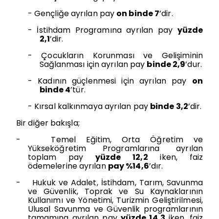
-
Gençliğe ayrılan pay
on binde 7
’dir.
-
İstihdam Programına ayrılan pay
yüzde
2,1
’dir.
-
Çocukların Korunması ve Gelişiminin
Sağlanması için ayrılan pay
binde 2,9
’dur.
-
Kadının güçlenmesi için ayrılan pay
on
binde 4
’tür.
-
Kırsal kalkınmaya ayrılan pay
binde 3,2
’dir.
Bir diğer bakışla;
-
Temel Eğitim, Orta Öğretim ve
Yükseköğretim Programlarına ayrılan
toplam pay
yüzde 12,2
iken, faiz
ödemelerine ayrılan
pay %14,6
’dır.
-
Hukuk ve Adalet, İstihdam, Tarım, Savunma
ve Güvenlik, Toprak ve Su Kaynaklarının
Kullanımı ve Yönetimi, Turizmin Geliştirilmesi,
Ulusal Savunma ve Güvenlik programlarının
tamamına ayrılan pay
yüzde 14,3
iken, faiz