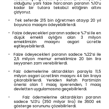
olduğunu yani faize harcanan paranın %10’u
kadar bir tutara tekabül ettiğinin altını
çiziyoruz.
-
Tek seferde 215 bin öğretmen atayıp 20 yıl
boyunca maaşını ödeyebilirlerdi.
-
Faize ödeyecekleri paranın sadece %7’si ile en
düşük emekli aylığını alan 3 milyon
emeklimizin maaşını asgari ücretle
eşitleyebilirlerdi.
-
Faize ödeyecekleri paranın sadece %22’si ile
2,5 milyon memur emeklimize 20 bin lira
seyyanen zam verebilirlerdi.
-
Faiz ödemelerine aktardıkları parayla 11,5
milyon asgari ücretlinin maaşını 44 bin liraya
çıkarabilirlerdi. Yeniden Refah Partimizin
önerisi olan 1 maaş işverenden, 1 maaş
devletten uygulamasına geçebilirlerdi.
-
Faiz ödemelerine aktardıkları paranın
sadece %13’ü (350 milyar lira) ile 3600 ek
gösterge sorununu çözebilirlerdi.