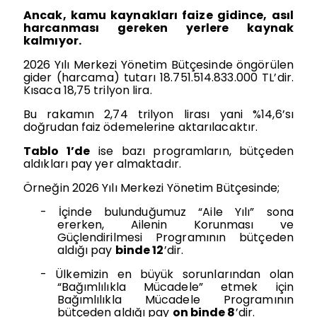
Ancak, kamu kaynakları faize gidince, asıl
harcanması gereken yerlere kaynak
kalmıyor.
2026 Yılı Merkezi Yönetim Bütçesinde öngörülen
gider (harcama) tutarı
18.751.514.833.000 TL’dir.
Kısaca 18,75 trilyon lira.
Bu rakamın 2,74 trilyon lirası yani %14,6’sı
doğrudan faiz ödemelerine aktarılacaktır.
Tablo 1’de
ise bazı programların, bütçeden
aldıkları pay yer almaktadır.
Örneğin 2026 Yılı Merkezi Yönetim Bütçesinde;
-
İçinde bulunduğumuz “Aile Yılı” sona
ererken, Ailenin Korunması ve
Güçlendirilmesi Programının bütçeden
aldığı pay
binde 12
’dir.
-
Ülkemizin en büyük sorunlarından olan
“Bağımlılıkla Mücadele” etmek için
Bağımlılıkla Mücadele Programının
bütçeden aldığı pay
on binde 8
’dir.