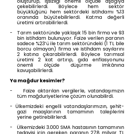
oluşturup, işsizliği önemli ölçüde aşağıya
çekebilirlerdi. Böylece hem sektör
büyüklüğünü hem sektördeki istihdamı %13
oranında büyütebilirlerdi. Katma değerli
üretimi artırabilirlerdi.
-
Tarım sektöründe yaklaşık 15 bin firma ve 93
bin istihdam bulunuyor. Faize verilen paranın
sadece %23’ü ile tarım sektöründeki (1 TL bile
borcu olmayan) firma ve istihdam sayılarını
2 katına çıkarabilirlerdi. Böylece tarımsal
üretimi 2 kat artırıp, gıda enflasyonunu
önemli ölçüde düşürme imkânına
kavuşabilirlerdi.
Ya mağdur kesimler?
-
Faize aktarılan vergilerle, vatandaşımızın
tüm mağduriyetlerine çözüm olunabilirdi.
-
Ülkemizdeki engelli vatandaşlarımızın, şehit-
gazi maaşlarının tamamının taleplerini
yerine getirebilirlerdi.
-
Ülkemizdeki 3.000 SMA hastasının tamamının
tedavisi için gereken paranın 278 milyar TL