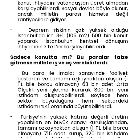
konut ihtiyacını vatandaştan ücret almadan
karşılayabilirlerdi. Sosyal devlet böyle olunur,
ancak milletin parası hizmete değil
rantiyecilere gidiyor.
-
Deprem riskinin çok yüksek olduğu
İstanbul’da ise 3+1 (105 m2) 500 bin konut
yaparak İstanbul’un kentsel dönüşüm
ihtiyacının 3’te 1’ini karşılayabilirlerdi.
Sadece konutta mı? Bu paralar faize
gitmese millete iş ve aş verebilirlerdi:
-
Bu para ile İmalat sanayiinde faaliyet
gösteren ve tamamı özkaynaktan oluşan (1
TL bile borcu olmayan) 63 bin adet Orta
Ölçekli yeni işletme kurarak 800 bin yeni
istihdam oluşturabilirlerdi. Böylece hem
sektör büyüklüğünü hem sektördeki
istihdamı %41 oranında büyütebilirlerdi.
-
Türkiye’nin yüksek katma değerli üretim
yapabilen en büyük sanayi kuruluşlarından,
tamamı özkaynaktan oluşan (1 TL bile borcu
olmayan) 715 adet kurup, 320 bin istihdam