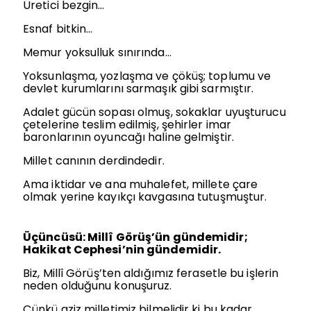
Üretici bezgin…
Esnaf bitkin…
Memur yoksulluk sınırında…
Yoksunlaşma, yozlaşma ve çöküş; toplumu ve
devlet kurumlarını sarmaşık gibi sarmıştır.
Adalet gücün sopası olmuş, sokaklar uyuşturucu
çetelerine teslim edilmiş, şehirler imar
baronlarının oyuncağı haline gelmiştir.
Millet canının derdindedir.
Ama iktidar ve ana muhalefet, millete çare
olmak yerine kayıkçı kavgasına tutuşmuştur.
Üçüncüsü: Millî Görüş’ün gündemidir;
Hakikat Cephesi’nin gündemidir.
Biz, Millî Görüş’ten aldığımız ferasetle bu işlerin
neden olduğunu konuşuruz.
Çünkü aziz milletimiz bilmelidir ki bu kadar