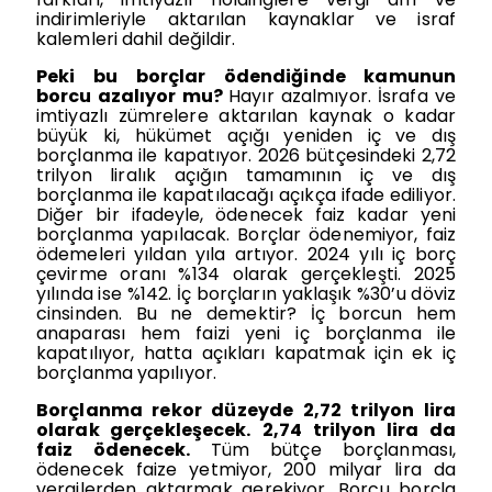
indirimleriyle aktarılan kaynaklar ve israf
kalemleri dahil değildir.
Peki bu borçlar ödendiğinde kamunun
borcu azalıyor mu?
Hayır azalmıyor. İsrafa ve
imtiyazlı zümrelere aktarılan kaynak o kadar
büyük ki, hükümet açığı yeniden iç ve dış
borçlanma ile kapatıyor. 2026 bütçesindeki 2,72
trilyon liralık açığın tamamının iç ve dış
borçlanma ile kapatılacağı açıkça ifade ediliyor.
Diğer bir ifadeyle, ödenecek faiz kadar yeni
borçlanma yapılacak. Borçlar ödenemiyor, faiz
ödemeleri yıldan yıla artıyor. 2024 yılı iç borç
çevirme oranı %134 olarak gerçekleşti. 2025
yılında ise %142. İç borçların yaklaşık %30’u döviz
cinsinden. Bu ne demektir? İç borcun hem
anaparası hem faizi yeni iç borçlanma ile
kapatılıyor, hatta açıkları kapatmak için ek iç
borçlanma yapılıyor.
Borçlanma rekor düzeyde 2,72 trilyon lira
olarak gerçekleşecek.
2,74 trilyon lira da
faiz ödenecek.
Tüm bütçe borçlanması,
ödenecek faize yetmiyor, 200 milyar lira da
vergilerden aktarmak gerekiyor. Borcu borçla