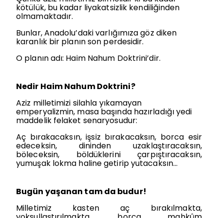
kötülük, bu kadar liyakatsizlik kendiliğinden
olmamaktadır.
Bunlar, Anadolu’daki varlığımıza göz diken
karanlık bir planın son perdesidir.
O planın adı: Haim Nahum Doktrini’dir.
Nedir Haim Nahum Doktrini?
Aziz milletimizi silahla yıkamayan
emperyalizmin, masa başında hazırladığı yedi
maddelik felaket senaryosudur:
Aç bırakacaksın, işsiz bırakacaksın, borca esir
edeceksin, dininden uzaklaştıracaksın,
böleceksin, böldüklerini çarpıştıracaksın,
yumuşak lokma haline getirip yutacaksın…
Bugün yaşanan tam da budur!
Milletimiz kasten aç bırakılmakta,
yoksullaştırılmakta, borca mahkûm