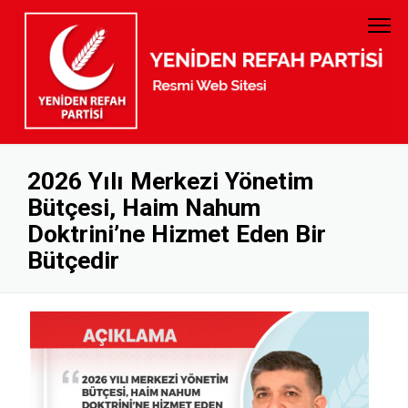
PARTİ TÜZÜĞÜ
GENEL BAŞKAN
PARTİ PROGRAMI
MYK
GELİR GİDER
MKYK
2026 Yılı Merkezi Yönetim
Bütçesi, Haim Nahum
KURUMSAL KİMLİK
DİSİPLİN KURULU
Doktrini’ne Hizmet Eden Bir
BANKA HESAP NUMARALARI
KADIN KOLLARI
Bütçedir
GENÇLİK KOLLARI
KURUCULAR KURULU
İL BAŞKANLARI