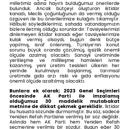
milletimiz adına hayırlı bulduğumuz önerilerde
bulunduk. Ancak bütçeyi oluşturan iktidar
kanadı, Meclis çoğunluğunun da vermiş olduğu
özgüven ile bu önerilerimize kulağını tıkamıştır.
Hâlbuki söylediklerimiz, sahada vatandaşımızın
bizlere iletmiş olduğu sorunlardır. Tavsiyelerimizi
dinlemeyen iktidar kanadı eğer tavsiyelerimize
kulak vermiş olsaydı, bugün denk bütçe
yapılmış, israf önlenmiş, Türkiye’nin konut
sorunu büyük oranda çözülmüş, işsizlik önemli
ölçüde azalmış olacaktı. Sanayii üretiminde
yerlileşme ve millileşme hamleleri ivme
kazanmış, yeni üretim tesisleri ülkenin her
yerinde kurulmaya başlanmış, tarımsal
üretimde gıda arzı riski ve gıda enflasyonu
önemli ölçüde azaltılmış olacaktı.
Bunlara ek olarak; 2023 Genel Seçimleri
öncesinde AK Parti ile imzalamış
olduğumuz 30 maddelik mutabakat
metnine de dikkat çekmek gereklidir.
İktidar
bu hususta sözünde durmamıştır. Bu söz, sadece
Yeniden Refah Partisine verilmiş bir söz değildir.
Aslında hem AK Parti hem Yeniden Refah
seçmenine verilmiş bir sözdür. Bugün eğer 30