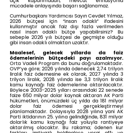
açık kapanmadan, mevcut enflasyonla
mücadele anlayışında başarı sağlanamaz.
Cumhurbaşkanı Yardımcısı Sayın Cevdet Yılmaz,
2026 bütçesi için “insan odaklı” ifadesini
kullanmıştır ancak faiz dışı fazla verilmeden
nasıl insan odaklı bütçe yapabilirsiniz? Bu
sebeple 2026 yılı bütçesi de geçmişte olduğu
gibi insan odaklı olmaktan uzaktır.
Maalesef, gelecek yıllarda da faiz
ödemelerinin bütçedeki payı azalmıyor.
Orta Vadeli Program da bunu doğrulamaktadır.
OVP’ye göre; 2026 yılında ödenecek 2,74 trilyon
liralık faiz ödemesine ek olarak, 2027 yılında 3
trilyon liralık, 2028 yılında ise 3,3 trilyon liralık
kamu kaynağı faiz ödemelerine aktarılacaktır.
Böylece 2003-2025 yılları arasındaki 22 senede
faize 650 milyar dolar kaynak aktaran AK Parti
hükümetleri, önümüzdeki üç yılda da 181 milyar
dolar faiz ödemesi gerçekleştirmeyi
planlamaktadır. Dolayısıyla 2028 yılına yani AK
Parti iktidarının 25. yılına gelindiğinde, 831 milyar
dolarlık kamu kaynağı faiz yoluyla rantiyeye
aktarılmış olacaktır. Bu rakama; ödenen kur
farkları, imtiyazlı holdinglere vergi affı ve