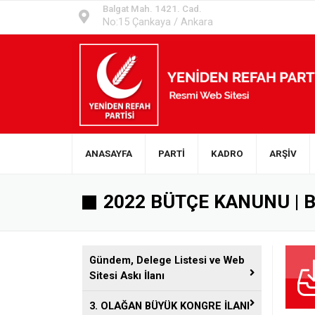
Balgat Mah. 1421. Cad.
No:15 Çankaya / Ankara
ANASAYFA
PARTİ
KADRO
ARŞİV
2022 BÜTÇE KANUNU | Bİ
Gündem, Delege Listesi ve Web
Sitesi Askı İlanı
3. OLAĞAN BÜYÜK KONGRE İLANI