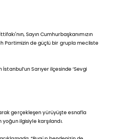
İttifakı'nın, Sayın Cumhurbaşkanımızın
h Partimizin de güçlü bir grupla mecliste
İstanbul’un Sarıyer ilçesinde ‘Sevgi
arak gerçekleşen yürüyüşte esnafla
oğun ilgisiyle karşılandı.
 açıklamada, “Bugün bendenizin de