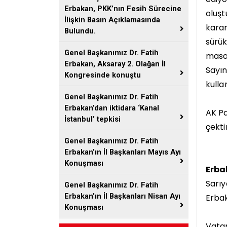
Erbakan, PKK’nın Fesih Sürecine
oluşt
İlişkin Basın Açıklamasında
karar
Bulundu.
sürük
Genel Başkanımız Dr. Fatih
masad
Erbakan, Aksaray 2. Olağan İl
Sayın
Kongresinde konuştu
kulla
Genel Başkanımız Dr. Fatih
Erbakan’dan iktidara ‘Kanal
AK Pa
İstanbul’ tepkisi
çektir
Genel Başkanımız Dr. Fatih
Erbakan’ın İl Başkanları Mayıs Ayı
Konuşması
Erba
Sarıy
Genel Başkanımız Dr. Fatih
Erbakan’ın İl Başkanları Nisan Ayı
Erbak
Konuşması
Vatan