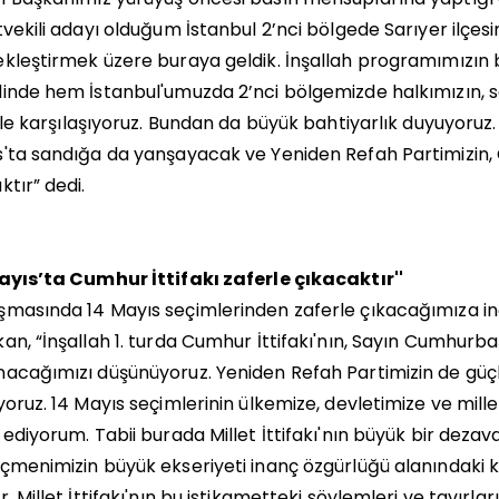
tvekili adayı olduğum İstanbul 2’nci bölgede Sarıyer ilçe
kleştirmek üzere buraya geldik. İnşallah programımızın b
inde hem İstanbul'umuzda 2’nci bölgemizde halkımızın, 
iyle karşılaşıyoruz. Bundan da büyük bahtiyarlık duyuyoruz. 
'ta sandığa da yanşayacak ve Yeniden Refah Partimizin, C
ktır” dedi.
ayıs’ta Cumhur İttifakı zaferle çıkacaktır''
masında 14 Mayıs seçimlerinden zaferle çıkacağımıza in
an, “İnşallah 1. turda Cumhur İttifakı'nın, Sayın Cumhurba
acağımızı düşünüyoruz. Yeniden Refah Partimizin de güçl
yoruz. 14 Mayıs seçimlerinin ülkemize, devletimize ve mill
 ediyorum. Tabii burada Millet İttifakı'nın büyük bir dezava
çmenimizin büyük ekseriyeti inanç özgürlüğü alanındaki
r. Millet İttifakı'nın bu istikametteki söylemleri ve tavır