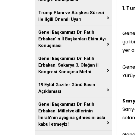
1. T
Trump Planı ve Ateşkes Süreci
ile ilgili Önemli Uyarı
Genel Başkanımız Dr. Fatih
Genel
Erbakan’ın İl Başkanları Ekim Ayı
galib
Konuşması
yer a
Genel Başkanımız Dr. Fatih
Erbakan, Sakarya 3. Olağan İl
Genel
Kongresi Konuşma Metni
Yürüy
19 Eylül Gaziler Günü Basın
Açıklaması
Sarı
Genel Başkanımız Dr. Fatih
Sarıy
Erbakan: Milletvekillerinin
selam
İmralı’nın ayağına gitmesini asla
kabul etmeyiz!
Genel