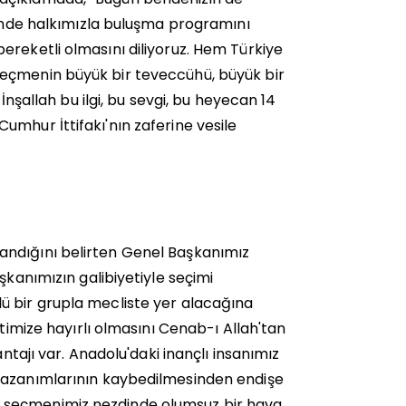
sinde halkımızla buluşma programını
ereketli olmasını diliyoruz. Hem Türkiye
seçmenin büyük bir teveccühü, büyük bir
İnşallah bu ilgi, bu sevgi, bu heyecan 14
umhur İttifakı'nın zaferine vesile
andığını belirten Genel Başkanımız
şkanımızın galibiyetiyle seçimi
ü bir grupla mecliste yer alacağına
etimize hayırlı olmasını Cenab-ı Allah'tan
ntajı var. Anadolu'daki inançlı insanımız
 kazanımlarının kaybedilmesinden endişe
ları seçmenimiz nezdinde olumsuz bir hava