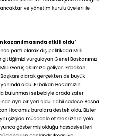
caktar ve yönetim kurulu üyeleri ile
n kazanılmasında etkili oldu’
parti olarak dış politikada Milli
 gittiğimizi vurgulayan Genel Başkanımız
illi Görüş aklımıza geliyor. Erbakan
l Başkanı olarak gerçekten de büyük
n yanında oldu. Erbakan Hocamızın
da bulunması sebebiyle orada zafer
de ayrı bir yeri oldu. Tabii sadece Bosna
an Hocamız buralara destek oldu. Bizler
 aynı çizgide mücadele etmek üzere yola
boyunca göstermiş olduğu hassasiyetleri
güçlendirilip canlandırılması ve