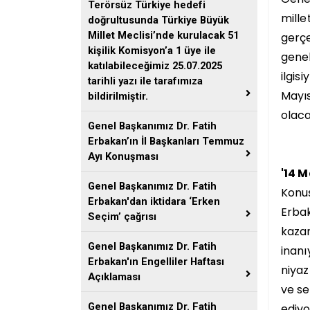
Terörsüz Türkiye hedefi
mille
doğrultusunda Türkiye Büyük
Millet Meclisi’nde kurulacak 51
gerçe
kişilik Komisyon’a 1 üye ile
genel
katılabileceğimiz 25.07.2025
ilgis
tarihli yazı ile tarafımıza
Mayıs
bildirilmiştir.
olaca
Genel Başkanımız Dr. Fatih
Erbakan’ın İl Başkanları Temmuz
Ayı Konuşması
'14 M
Genel Başkanımız Dr. Fatih
Konuş
Erbakan'dan iktidara ‘Erken
Erbak
Seçim’ çağrısı
kazan
Genel Başkanımız Dr. Fatih
inanı
Erbakan'ın Engelliler Haftası
niyaz
Açıklaması
ve se
Genel Başkanımız Dr. Fatih
ediyo