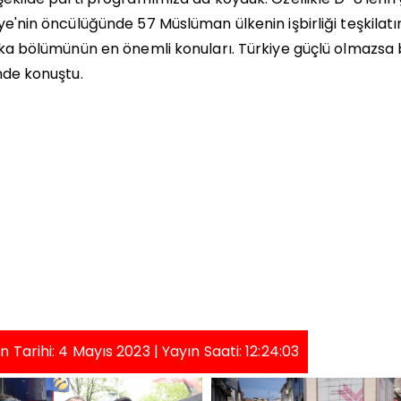
ye'nin öncülüğünde 57 Müslüman ülkenin işbirliği teşkilat
ika bölümünün en önemli konuları. Türkiye güçlü olmazsa
nde konuştu.
n Tarihi: 4 Mayıs 2023 | Yayın Saati: 12:24:03