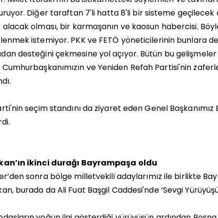
uruyor. Diğer taraftan 7'li hatta 8'li bir sisteme geçilecek 
 alacak olması, bir karmaşanın ve kaosun habercisi. Böyle
lenmek istemiyor. PKK ve FETÖ yöneticilerinin bunlara de
an desteğini çekmesine yol açıyor. Bütün bu gelişmeler d
 Cumhurbaşkanımızın ve Yeniden Refah Partisi'nin zaferle 
ndı.
rti'nin seçim standını da ziyaret eden Genel Başkanımız 
di.
kan’ın ikinci durağı Bayrampaşa oldu
er’den sonra bölge milletvekili adaylarımız ile birlikte
an, burada da Ali Fuat Başgil Caddesi'nde ‘Sevgi Yürüyüşü
daşların yoğun ilgi gösterdiği yürüyüşün ardından Bosn