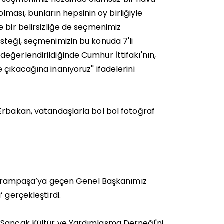
olması, bunların hepsinin oy birliğiyle
 bir belirsizliğe de seçmenimiz
steği, seçmenimizin bu konuda 7'li
eğerlendirildiğinde Cumhur İttifakı'nın,
çıkacağına inanıyoruz'' ifadelerini
Erbakan, vatandaşlarla bol bol fotoğraf
 Bayrampaşa’ya geçen Genel Başkanımız
’ gerçekleştirdi.
a Sancak Kültür ve Yardımlaşma Derneği'ni