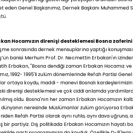
et eden Genel Başkanımız, Dernek Başkanı Muhammed San
tü.
akan Hocamızın direnişi desteklemesi Bosna zaferini
me sonrasında dernek mensuplarına yaptığı konuşmasında 
’ün banisi Merhum Prof. Dr. Necmettin Erbakan'ın izinden
atih Erbakan, "Bosna dendiği zaman Erbakan Hocamız ve M
ız, 1992- 1995'li zulüm dönemlerinde Refah Partisi Gene
ar ortaya koydu, maddi - manevi Bosnalı kardeşlerimizi
ki direnişi desteklemesi ve çok ciddi anlamda yardımlar
ılmış oldu. Bosna'nın her zaman Erbakan Hocamızın kalbin
, dünyanın neresinde Müslümanlar zulüm görüyorsa Erbak
niden Refah Partisi olarak aynı ruhla, aynı dava uğruna,
ş bir partiyiz. Dış politikada Erbakan Hocamızın hayatı 
şekilde parti programımıza da koyduk. Özellikle D-8'lerin 