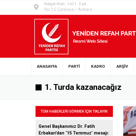
Balgat Mah. 1421. Cad.
No:15 Çankaya / Ankara
ANASAYFA
PARTİ
KADRO
ARŞİV
1. Turda kazanacağız
TÜM HABERLERİ GÖRMEK İÇİN TIKLAYIN
Genel Başkanımız Dr. Fatih
Erbakan’dan ‘15 Temmuz’ mesajı: