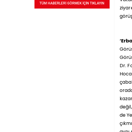
TÜM HABERLERİ GÖRMEK İÇİN TIKLAYIN
ziyar
görüş
‘Erb
Görüş
Görüş
Dr. F
Hocam
çabal
orada
kazan
değil
de Ye
çıkmı
aynı 