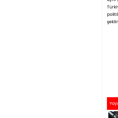
Türki
polit
şekli
Yayı