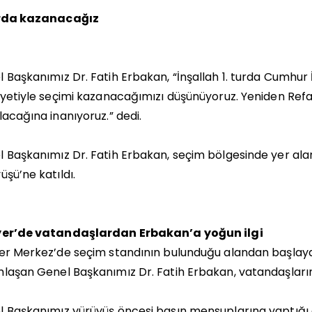
urda kazanacağız
 Başkanımız Dr. Fatih Erbakan, “İnşallah 1. turda Cumhur 
iyetiyle seçimi kazanacağımızı düşünüyoruz. Yeniden Refa
lacağına inanıyoruz.” dedi.
 Başkanımız Dr. Fatih Erbakan, seçim bölgesinde yer alan 
üşü’ne katıldı.
yer’de vatandaşlardan Erbakan’a yoğun ilgi
er Merkez’de seçim standının bulunduğu alandan başlay
laşan Genel Başkanımız Dr. Fatih Erbakan, vatandaşların y
 Başkanımız yürüyüş öncesi basın mensuplarına yaptığı