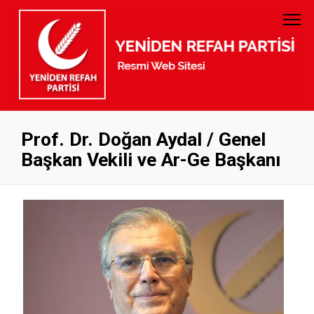
PARTİ TÜZÜĞÜ
GENEL BAŞKAN
PARTİ PROGRAMI
MYK
GELİR GİDER
MKYK
Prof. Dr. Doğan Aydal / Genel
Başkan Vekili ve Ar-Ge Başkanı
KURUMSAL KİMLİK
DİSİPLİN KURULU
BANKA HESAP NUMARALARI
KADIN KOLLARI
GENÇLİK KOLLARI
KURUCULAR KURULU
İL BAŞKANLARI