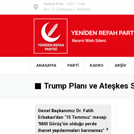
Balgat Mah. 1421. Cad.
No:15 Çankaya / Ankara
ANASAYFA
PARTİ
KADRO
ARŞİV
Trump Planı ve Ateşkes Sü
Genel Başkanımız Dr. Fatih
Erbakan’dan ‘15 Temmuz’ mesajı:
"Millî Görüş'ün olduğu yerde
ihanet yapılanmaları barınamaz"