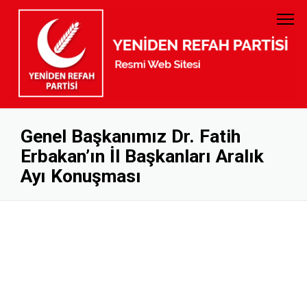
PARTİ TÜZÜĞÜ
GENEL BAŞKAN
PARTİ PROGRAMI
MYK
GELİR GİDER
MKYK
Genel Başkanımız Dr. Fatih
Erbakan’ın İl Başkanları Aralık
KURUMSAL KİMLİK
DİSİPLİN KURULU
Ayı Konuşması
BANKA HESAP NUMARALARI
KADIN KOLLARI
GENÇLİK KOLLARI
KURUCULAR KURULU
İL BAŞKANLARI