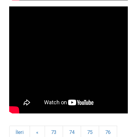
İleri
«
73
74
75
76