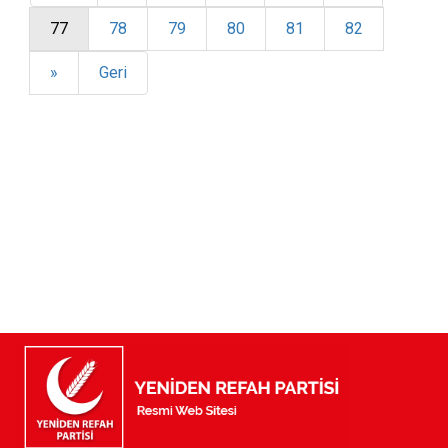
77
78
79
80
81
82
»
Geri