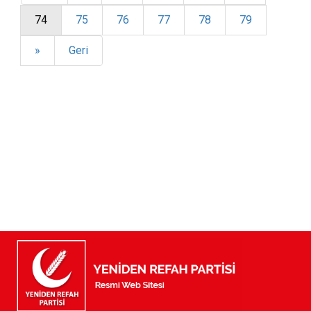
74
75
76
77
78
79
»
Geri