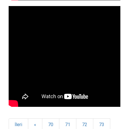
İleri
«
70
71
72
73