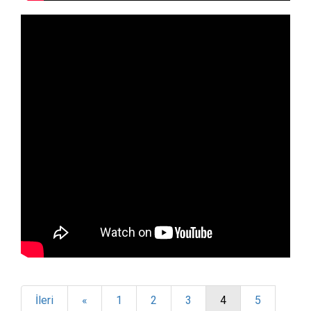
İleri
«
1
2
3
4
5