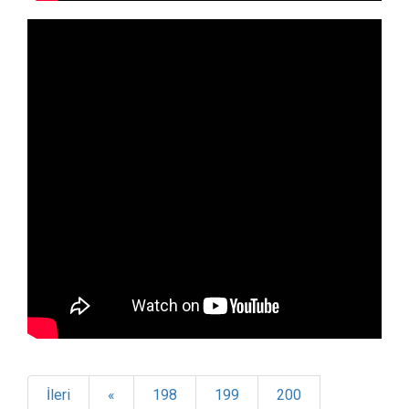
İleri
«
198
199
200