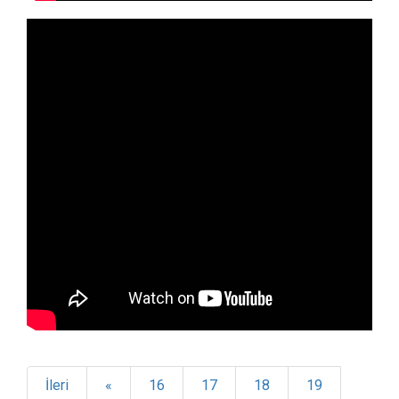
İleri
«
16
17
18
19