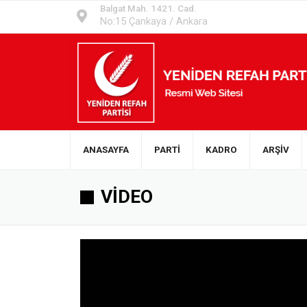
Balgat Mah. 1421. Cad.
No:15 Çankaya / Ankara
ANASAYFA
PARTİ
KADRO
ARŞİV
VİDEO