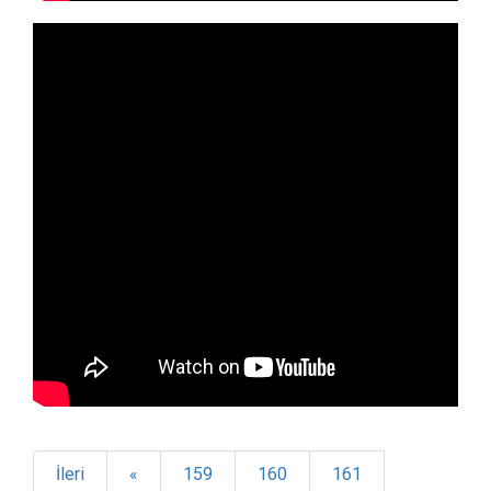
İleri
«
159
160
161