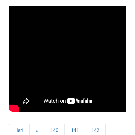
İleri
«
140
141
142