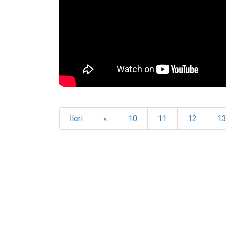
İleri
«
10
11
12
1