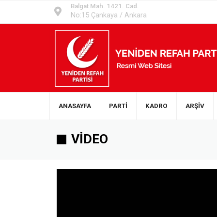
Balgat Mah. 1421. Cad.
No:15 Çankaya / Ankara
ANASAYFA
PARTİ
KADRO
ARŞİV
VİDEO