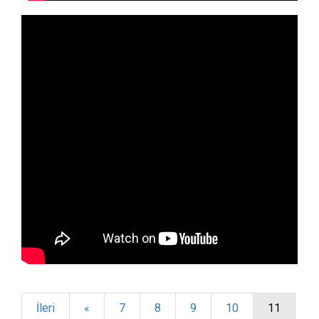
İleri
«
7
8
9
10
11