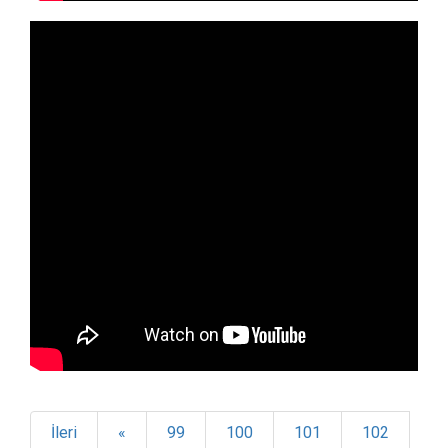
İleri
«
99
100
101
102